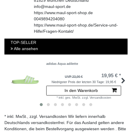
81829
München
Deutschland
info@maul-sport.de
https://www.maul-sport-shop.de
0049894204080
https://www.maul-sport-shop.de/Service-und-
Hilfe/Fragen-Kontakt/
TOP-SELLER
Alle ansehen
adidas Aqua adilette
19,95 € *
UVP 23,00 €
Niedrigster Preis der letzten 30 Tage:
19,95 €
In den Warenkorb
*
inkl. ges. MwSt.
zzgl.
Versandkosten
* inkl. MwSt., zzgl. Versandkosten Wir liefern innerhalb
Deutschlands versandkostenfrei. Für das Ausland gelten andere
Konditionen, die beim Bestellvorgang ausgewiesen werden . Bitte