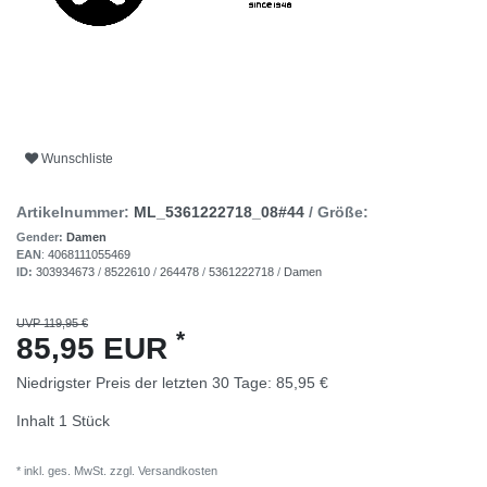
Wunschliste
Artikelnummer:
ML_5361222718_08#44
/ Größe:
Gender:
Damen
EAN
:
4068111055469
ID:
303934673
/
8522610
/
264478
/
5361222718
/
Damen
UVP 119,95 €
*
85,95 EUR
Niedrigster Preis der letzten 30 Tage:
85,95 €
Inhalt
1
Stück
* inkl. ges. MwSt. zzgl.
Versandkosten