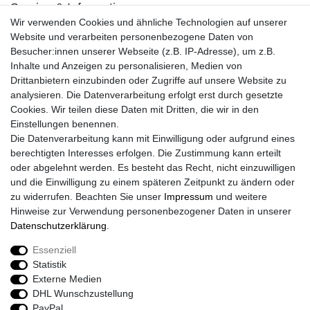
Service & Informationen
Wir verwenden Cookies und ähnliche Technologien auf unserer
Kontakt
Website und verarbeiten personenbezogene Daten von
Retouren
Besucher:innen unserer Webseite (z.B. IP-Adresse), um z.B.
Widerrufsrecht
Inhalte und Anzeigen zu personalisieren, Medien von
Widerrufs­formular
Drittanbietern einzubinden oder Zugriffe auf unsere Website zu
Impressum
analysieren. Die Datenverarbeitung erfolgt erst durch gesetzte
Daten­schutz­erklärung
Cookies. Wir teilen diese Daten mit Dritten, die wir in den
AGB
Einstellungen benennen.
Größentabelle
Die Datenverarbeitung kann mit Einwilligung oder aufgrund eines
Kataloge
berechtigten Interesses erfolgen. Die Zustimmung kann erteilt
Barrierefreiheitserklärung
oder abgelehnt werden. Es besteht das Recht, nicht einzuwilligen
Sicherheitsinformationen
und die Einwilligung zu einem späteren Zeitpunkt zu ändern oder
zu widerrufen. Beachten Sie unser
Impressum
und weitere
Hinweise zur Verwendung personenbezogener Daten in unserer
Daten­schutz­erklärung
.
Zahlung und Versand
Essenziell
Statistik
Externe Medien
DHL Wunschzustellung
PayPal