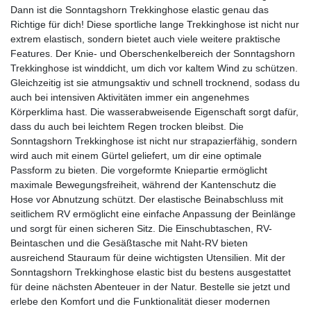
Dann ist die Sonntagshorn Trekkinghose elastic genau das
Richtige für dich! Diese sportliche lange Trekkinghose ist nicht nur
extrem elastisch, sondern bietet auch viele weitere praktische
Features. Der Knie- und Oberschenkelbereich der Sonntagshorn
Trekkinghose ist winddicht, um dich vor kaltem Wind zu schützen.
Gleichzeitig ist sie atmungsaktiv und schnell trocknend, sodass du
auch bei intensiven Aktivitäten immer ein angenehmes
Körperklima hast. Die wasserabweisende Eigenschaft sorgt dafür,
dass du auch bei leichtem Regen trocken bleibst. Die
Sonntagshorn Trekkinghose ist nicht nur strapazierfähig, sondern
wird auch mit einem Gürtel geliefert, um dir eine optimale
Passform zu bieten. Die vorgeformte Kniepartie ermöglicht
maximale Bewegungsfreiheit, während der Kantenschutz die
Hose vor Abnutzung schützt. Der elastische Beinabschluss mit
seitlichem RV ermöglicht eine einfache Anpassung der Beinlänge
und sorgt für einen sicheren Sitz. Die Einschubtaschen, RV-
Beintaschen und die Gesäßtasche mit Naht-RV bieten
ausreichend Stauraum für deine wichtigsten Utensilien. Mit der
Sonntagshorn Trekkinghose elastic bist du bestens ausgestattet
für deine nächsten Abenteuer in der Natur. Bestelle sie jetzt und
erlebe den Komfort und die Funktionalität dieser modernen