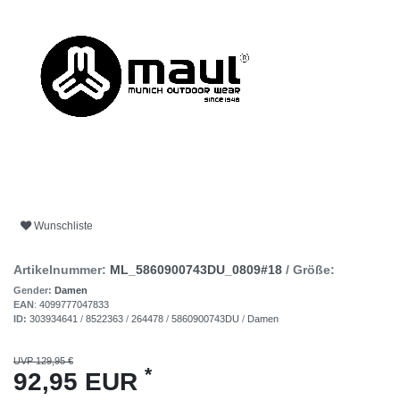
Wunschliste
Artikelnummer:
ML_5860900743DU_0809#18
/ Größe:
Gender:
Damen
EAN
:
4099777047833
ID:
303934641
/
8522363
/
264478
/
5860900743DU
/
Damen
UVP 129,95 €
*
92,95 EUR