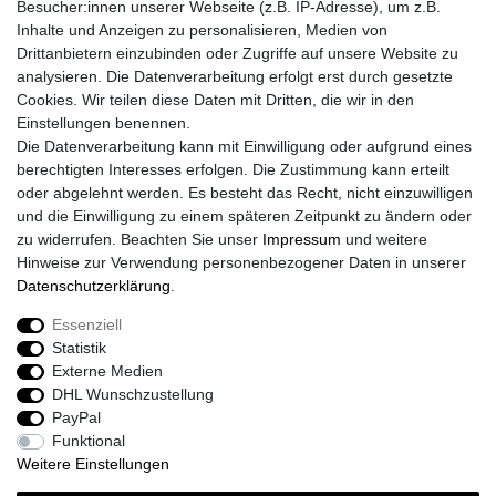
Besucher:innen unserer Webseite (z.B. IP-Adresse), um z.B.
Widerrufsrecht
Inhalte und Anzeigen zu personalisieren, Medien von
Widerrufs­formular
Drittanbietern einzubinden oder Zugriffe auf unsere Website zu
Impressum
analysieren. Die Datenverarbeitung erfolgt erst durch gesetzte
Daten­schutz­erklärung
Cookies. Wir teilen diese Daten mit Dritten, die wir in den
AGB
Einstellungen benennen.
Größentabelle
Die Datenverarbeitung kann mit Einwilligung oder aufgrund eines
Kataloge
berechtigten Interesses erfolgen. Die Zustimmung kann erteilt
Barrierefreiheitserklärung
oder abgelehnt werden. Es besteht das Recht, nicht einzuwilligen
Sicherheitsinformationen
und die Einwilligung zu einem späteren Zeitpunkt zu ändern oder
zu widerrufen. Beachten Sie unser
Impressum
und weitere
Hinweise zur Verwendung personenbezogener Daten in unserer
Daten­schutz­erklärung
.
Zahlung und Versand
Essenziell
Statistik
Externe Medien
DHL Wunschzustellung
PayPal
Funktional
Weitere Einstellungen