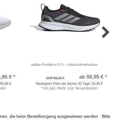
adidas Runfalcon 5 Tr - cblack/silvmt/carbon
adidas Ru
,95 € *
ab 50,95 € *
UVP 60,00 €
55,95 €
Niedrigster Preis der letzten 30 Tage:
50,95 €
Niedri
sten
*
inkl. ges. MwSt.
zzgl.
Versandkosten
*
i
ionen, die beim Bestellvorgang ausgewiesen werden . Bitte