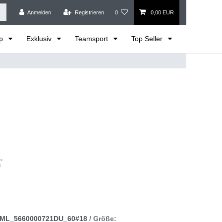
Anmelden
Registrieren
0
0,00 EUR
op
Exklusiv
Teamsport
Top Seller
ML_5660000721DU_60#18
/ Größe: