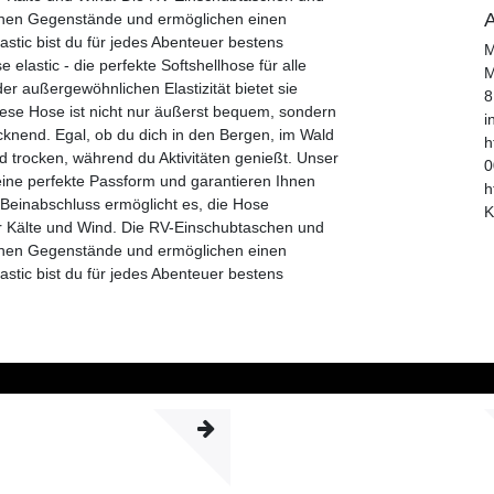
A
ichen Gegenstände und ermöglichen einen
astic bist du für jedes Abenteuer bestens
M
elastic - die perfekte Softshellhose für alle
M
r außergewöhnlichen Elastizität bietet sie
8
iese Hose ist nicht nur äußerst bequem, sondern
i
knend. Egal, ob du dich in den Bergen, im Wald
h
 trocken, während du Aktivitäten genießt. Unser
0
eine perfekte Passform und garantieren Ihnen
h
Beinabschluss ermöglicht es, die Hose
K
or Kälte und Wind. Die RV-Einschubtaschen und
ichen Gegenstände und ermöglichen einen
astic bist du für jedes Abenteuer bestens