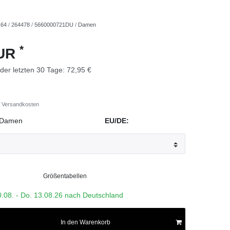
164
/
264478
/
5660000721DU
/
Damen
*
EUR
 der letzten 30 Tage:
72,95 €
Versandkosten
Damen
EU/DE:
Größentabellen
0.08. - Do. 13.08.26 nach Deutschland
In den Warenkorb