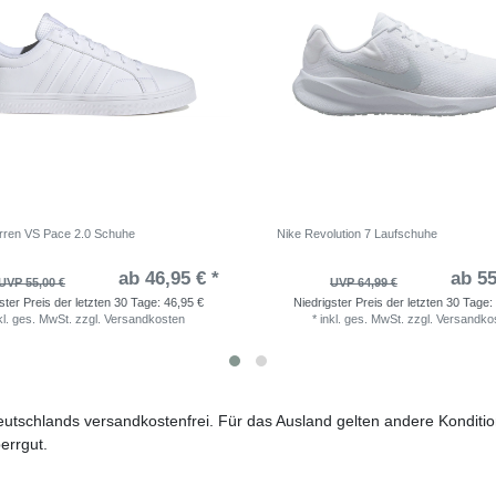
rren VS Pace 2.0 Schuhe
Nike Revolution 7 Laufschuhe
ab 46,95 € *
ab 55
UVP 55,00 €
UVP 64,99 €
ster Preis der letzten 30 Tage:
46,95 €
Niedrigster Preis der letzten 30 Tage:
kl. ges. MwSt.
zzgl.
Versandkosten
*
inkl. ges. MwSt.
zzgl.
Versandko
 Deutschlands versandkostenfrei. Für das Ausland gelten andere Kondit
errgut.