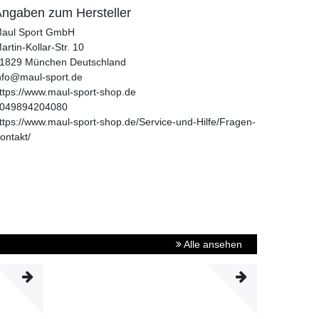
ngaben zum Hersteller
aul Sport GmbH
artin-Kollar-Str.
10
1829
München
Deutschland
nfo@maul-sport.de
ttps://www.maul-sport-shop.de
049894204080
ttps://www.maul-sport-shop.de/Service-und-Hilfe/Fragen-
ontakt/
Alle ansehen