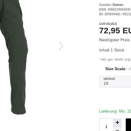
Gender:
Damen
EAN
:
4066219063935
ID:
303934492
/
8521
UVP 99,95 €
72,95 
Niedrigster Preis
Inhalt
1
Stück
* inkl. ges. MwSt. zzgl.
Size Scale
:
-
GRÖSSE
Lieferung: Mo. 1