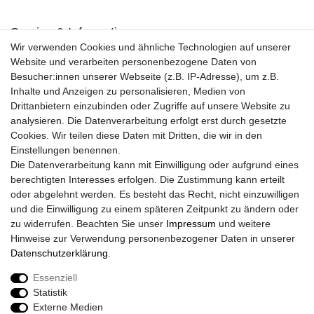
Service & Informationen
Wir verwenden Cookies und ähnliche Technologien auf unserer
Kontakt
Website und verarbeiten personenbezogene Daten von
Retouren
Besucher:innen unserer Webseite (z.B. IP-Adresse), um z.B.
Widerrufsrecht
Inhalte und Anzeigen zu personalisieren, Medien von
Widerrufs­formular
Drittanbietern einzubinden oder Zugriffe auf unsere Website zu
Impressum
analysieren. Die Datenverarbeitung erfolgt erst durch gesetzte
Daten­schutz­erklärung
Cookies. Wir teilen diese Daten mit Dritten, die wir in den
AGB
Einstellungen benennen.
Größentabelle
Die Datenverarbeitung kann mit Einwilligung oder aufgrund eines
Kataloge
berechtigten Interesses erfolgen. Die Zustimmung kann erteilt
Barrierefreiheitserklärung
oder abgelehnt werden. Es besteht das Recht, nicht einzuwilligen
Sicherheitsinformationen
und die Einwilligung zu einem späteren Zeitpunkt zu ändern oder
zu widerrufen. Beachten Sie unser
Impressum
und weitere
Hinweise zur Verwendung personenbezogener Daten in unserer
Daten­schutz­erklärung
.
Zahlung und Versand
Essenziell
Statistik
Externe Medien