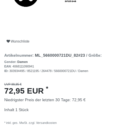
Wunschliste
Artikelnummer:
ML_5660000721DU_82#23
/ Größe:
Gender:
Damen
EAN
:
4068111090941
ID:
303934495
/
8521195
/
264478
/
5660000721DU
/
Damen
UVP 99,95 €
*
72,95 EUR
Niedrigster Preis der letzten 30 Tage:
72,95 €
Inhalt
1
Stück
* inkl. ges. MwSt. zzgl.
Versandkosten