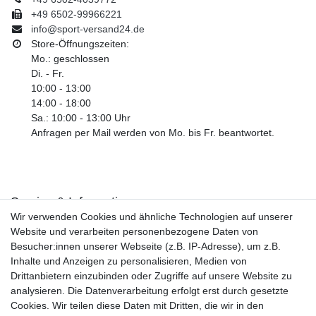
+49 6502-99966221
info@sport-versand24.de
Store-Öffnungszeiten:
Mo.: geschlossen
Di. - Fr.
10:00 - 13:00
14:00 - 18:00
Sa.: 10:00 - 13:00 Uhr
Anfragen per Mail werden von Mo. bis Fr. beantwortet.
Service & Informationen
Wir verwenden Cookies und ähnliche Technologien auf unserer
Kontakt
Website und verarbeiten personenbezogene Daten von
Retouren
Besucher:innen unserer Webseite (z.B. IP-Adresse), um z.B.
Widerrufsrecht
Inhalte und Anzeigen zu personalisieren, Medien von
Widerrufs­formular
Drittanbietern einzubinden oder Zugriffe auf unsere Website zu
Impressum
analysieren. Die Datenverarbeitung erfolgt erst durch gesetzte
Daten­schutz­erklärung
Cookies. Wir teilen diese Daten mit Dritten, die wir in den
AGB