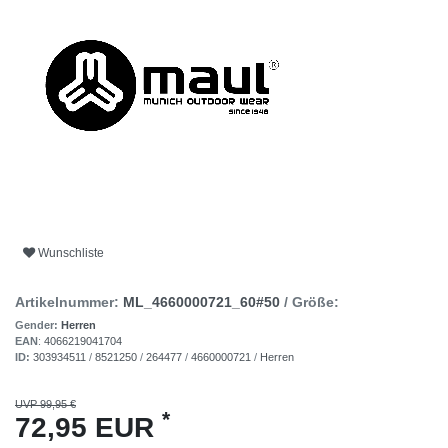
Wunschliste
Artikelnummer:
ML_4660000721_60#50
/ Größe:
Gender:
Herren
EAN
:
4066219041704
ID:
303934511
/
8521250
/
264477
/
4660000721
/
Herren
UVP 99,95 €
*
72,95 EUR