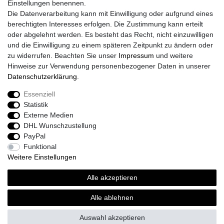
Einstellungen benennen.
Größentabelle
Die Datenverarbeitung kann mit Einwilligung oder aufgrund eines
Kataloge
berechtigten Interesses erfolgen. Die Zustimmung kann erteilt
Barrierefreiheitserklärung
oder abgelehnt werden. Es besteht das Recht, nicht einzuwilligen
Sicherheitsinformationen
und die Einwilligung zu einem späteren Zeitpunkt zu ändern oder
zu widerrufen. Beachten Sie unser
Impressum
und weitere
Hinweise zur Verwendung personenbezogener Daten in unserer
Daten­schutz­erklärung
.
Zahlung und Versand
Essenziell
Statistik
Externe Medien
DHL Wunschzustellung
PayPal
Funktional
Weitere Einstellungen
Alle akzeptieren
Sport-Versand24 Community
Sport-Versand24 Team Fan-Shop´s & Partner
Alle ablehnen
Auswahl akzeptieren