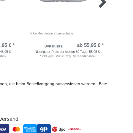
Nike Revolution 7 Laufschuhe
adidas Ru
,95 € *
ab 55,95 € *
UVP 64,99 €
46,95 €
Niedrigster Preis der letzten 30 Tage:
55,95 €
Niedri
sten
*
inkl. ges. MwSt.
zzgl.
Versandkosten
*
i
ionen, die beim Bestellvorgang ausgewiesen werden . Bitte
Versand