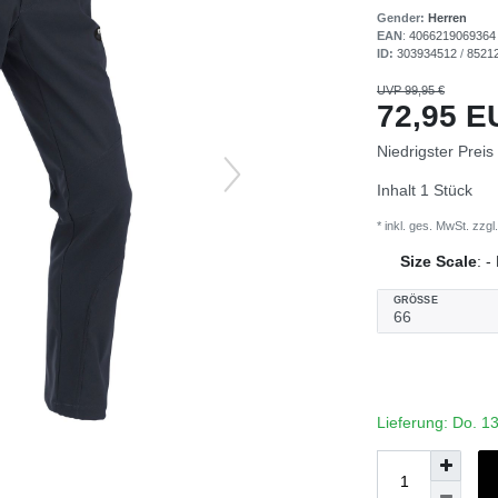
Gender:
Herren
EAN
:
4066219069364
ID:
303934512
/
8521
UVP 99,95 €
72,95 
Niedrigster Preis
Inhalt
1
Stück
* inkl. ges. MwSt. zzgl.
Size Scale
:
-
GRÖSSE
Lieferung: Do. 1