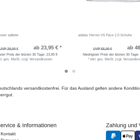
wer adilette
adidas Herren VS Pace 2.0 Schuhe
ab 23,95 € *
ab 46
UVP 28,00 €
UVP 55,00 €
ster Preis der letzten 30 Tage:
23,95 €
Niedrigster Preis der letzten 30 Tage:
kl. ges. MwSt.
zzgl.
Versandkosten
*
inkl. ges. MwSt.
zzgl.
Versandko
 Deutschlands versandkostenfrei. Für das Ausland gelten andere Kondit
errgut.
ervice & Informationen
Zahlung und 
Kontakt