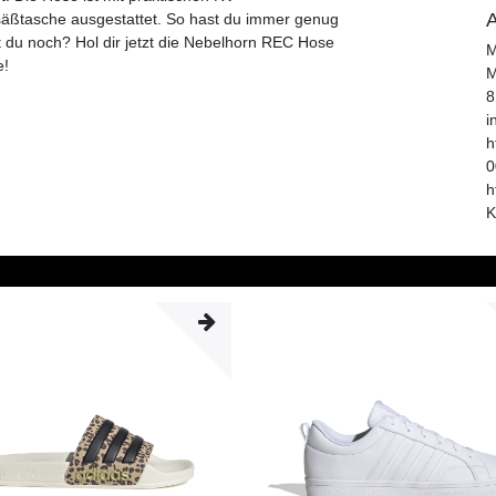
A
äßtasche ausgestattet. So hast du immer genug
st du noch? Hol dir jetzt die Nebelhorn REC Hose
M
e!
M
8
i
h
0
h
K