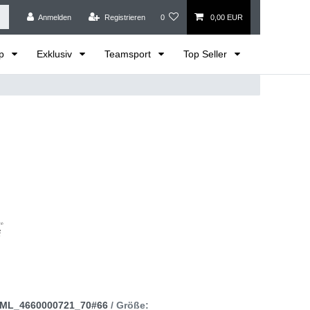
Anmelden
Registrieren
0
0,00 EUR
op
Exklusiv
Teamsport
Top Seller
ML_4660000721_70#66
/ Größe: