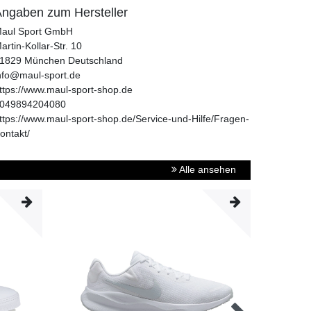
ngaben zum Hersteller
aul Sport GmbH
artin-Kollar-Str.
10
1829
München
Deutschland
nfo@maul-sport.de
ttps://www.maul-sport-shop.de
049894204080
ttps://www.maul-sport-shop.de/Service-und-Hilfe/Fragen-
ontakt/
Alle ansehen