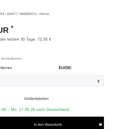
254
/
264477
/
4660000721
/
Herren
*
EUR
 der letzten 30 Tage:
72,95 €
Versandkosten
Herren
EU/DE:
Größentabellen
3.08. - Mo. 17.08.26 nach Deutschland
In den Warenkorb