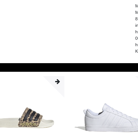
M
M
8
i
h
0
h
K