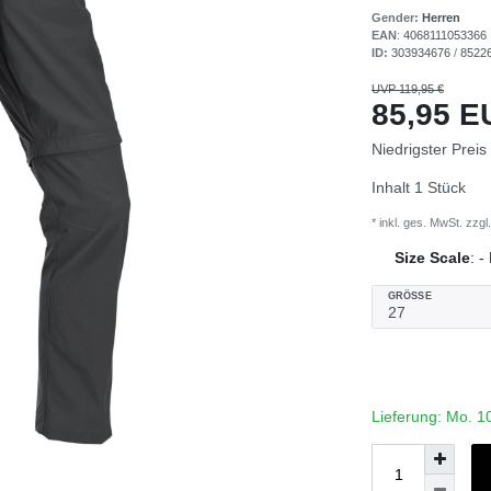
Gender:
Herren
EAN
:
4068111053366
ID:
303934676
/
8522
UVP 119,95 €
85,95 
Niedrigster Preis
Inhalt
1
Stück
* inkl. ges. MwSt. zzgl.
Size Scale
:
-
GRÖSSE
Lieferung: Mo. 1