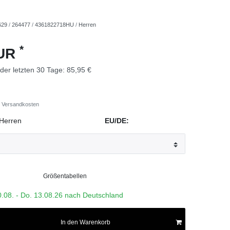
629
/
264477
/
4361822718HU
/
Herren
*
EUR
 der letzten 30 Tage:
85,95 €
Versandkosten
Herren
EU/DE:
Größentabellen
0.08. - Do. 13.08.26 nach Deutschland
In den Warenkorb