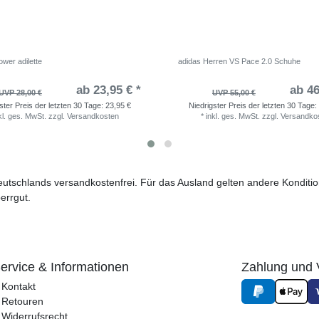
wer adilette
adidas Herren VS Pace 2.0 Schuhe
ab 23,95 € *
ab 46
UVP 28,00 €
UVP 55,00 €
ster Preis der letzten 30 Tage:
23,95 €
Niedrigster Preis der letzten 30 Tage:
kl. ges. MwSt.
zzgl.
Versandkosten
*
inkl. ges. MwSt.
zzgl.
Versandko
 Deutschlands versandkostenfrei. Für das Ausland gelten andere Kondit
errgut.
ervice & Informationen
Zahlung und 
Kontakt
Retouren
Widerrufsrecht