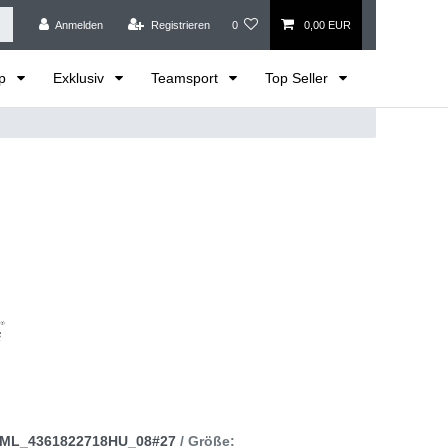
Anmelden
Registrieren
0
0,00 EUR
op
Exklusiv
Teamsport
Top Seller
ML_4361822718HU_08#27
/ Größe: