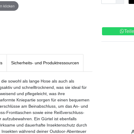
n klicken
Teil
ls
Sicherheits- und Produktressourcen
, die sowohl als lange Hose als auch als
aktiv und schnelltrocknend, was sie ideal für
weisend und pflegeleicht, was ihre
rgeformte Kniepartie sorgen für einen bequemen
verschlüsse am Beinabschluss, um das An- und
uss-Fronttaschen sowie eine Reißverschluss-
aufzubewahren. Ein Gürtel ist ebenfalls
wirksame und dauerhafte Insektenschutz durch
A
gen Insekten während deiner Outdoor-Abenteuer