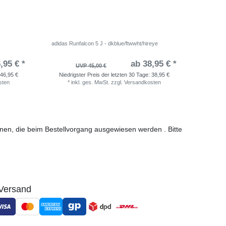
adidas Runfalcon 5 J - dkblue/ftwwht/hireye
Nike Rev
,95 € *
ab 38,95 € *
UVP 45,00 €
46,95 €
Niedrigster Preis der letzten 30 Tage:
38,95 €
Niedri
sten
*
inkl. ges. MwSt.
zzgl.
Versandkosten
*
i
ionen, die beim Bestellvorgang ausgewiesen werden . Bitte
Versand