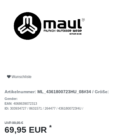
Wunschliste
Artikelnummer:
ML_4361800723HU_08#34
/ Größe:
Gender:
EAN
:
4068639072313
ID:
303934727
/
8631571
/
264477
/
4361800723HU
/
UVP 99,95 €
*
69,95 EUR