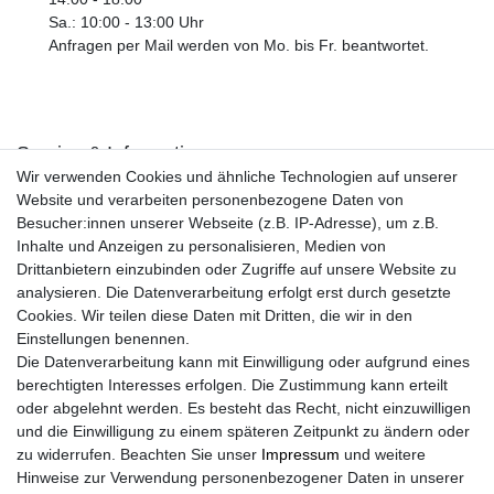
Sa.: 10:00 - 13:00 Uhr
Anfragen per Mail werden von Mo. bis Fr. beantwortet.
Service & Informationen
Wir verwenden Cookies und ähnliche Technologien auf unserer
Kontakt
Website und verarbeiten personenbezogene Daten von
Retouren
Besucher:innen unserer Webseite (z.B. IP-Adresse), um z.B.
Widerrufsrecht
Inhalte und Anzeigen zu personalisieren, Medien von
Widerrufs­formular
Drittanbietern einzubinden oder Zugriffe auf unsere Website zu
Impressum
analysieren. Die Datenverarbeitung erfolgt erst durch gesetzte
Daten­schutz­erklärung
Cookies. Wir teilen diese Daten mit Dritten, die wir in den
AGB
Einstellungen benennen.
Größentabelle
Die Datenverarbeitung kann mit Einwilligung oder aufgrund eines
Kataloge
berechtigten Interesses erfolgen. Die Zustimmung kann erteilt
Barrierefreiheitserklärung
oder abgelehnt werden. Es besteht das Recht, nicht einzuwilligen
Sicherheitsinformationen
und die Einwilligung zu einem späteren Zeitpunkt zu ändern oder
zu widerrufen. Beachten Sie unser
Impressum
und weitere
Hinweise zur Verwendung personenbezogener Daten in unserer