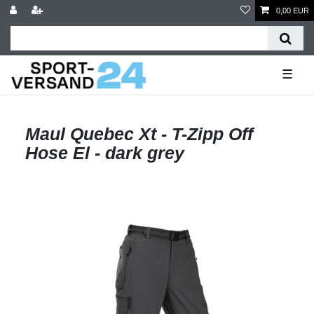
0,00 EUR
☰
Maul Quebec Xt - T-Zipp Off
Hose El - dark grey