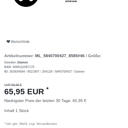
Wunschliste
Artikelnummer:
ML_5840700427_8585#46
/ Größe:
Gender:
Damen
EAN
:
4068111087170
ID:
303934584
/
8521907
/
264128
/
5840700427
/
Damen
UVP 89,95 €
*
65,95 EUR
Niedrigster Preis der letzten 30 Tage:
65,95 €
Inhalt
1
Stück
* inkl. ges. MwSt. zzgl.
Versandkosten