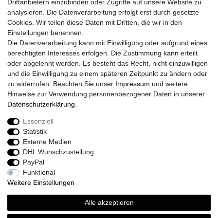
Drittanbietern einzubinden oder Zugriffe auf unsere Website zu
Impressum
analysieren. Die Datenverarbeitung erfolgt erst durch gesetzte
Daten­schutz­erklärung
Cookies. Wir teilen diese Daten mit Dritten, die wir in den
AGB
Einstellungen benennen.
Größentabelle
Die Datenverarbeitung kann mit Einwilligung oder aufgrund eines
Kataloge
berechtigten Interesses erfolgen. Die Zustimmung kann erteilt
Barrierefreiheitserklärung
oder abgelehnt werden. Es besteht das Recht, nicht einzuwilligen
Sicherheitsinformationen
und die Einwilligung zu einem späteren Zeitpunkt zu ändern oder
zu widerrufen. Beachten Sie unser
Impressum
und weitere
Hinweise zur Verwendung personenbezogener Daten in unserer
Daten­schutz­erklärung
.
Zahlung und Versand
Essenziell
Statistik
Externe Medien
DHL Wunschzustellung
PayPal
Funktional
Weitere Einstellungen
Alle akzeptieren
Sport-Versand24 Community