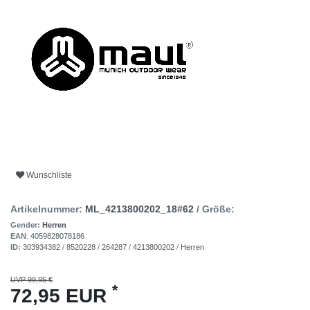
Wunschliste
Artikelnummer:
ML_4213800202_18#62
/ Größe:
Gender:
Herren
EAN
:
4059828078186
ID:
303934382
/
8520228
/
264287
/
4213800202
/
Herren
UVP 99,95 €
*
72,95 EUR