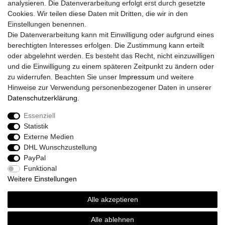
analysieren. Die Datenverarbeitung erfolgt erst durch gesetzte
Daten­schutz­erklärung
Cookies. Wir teilen diese Daten mit Dritten, die wir in den
AGB
Einstellungen benennen.
Größentabelle
Die Datenverarbeitung kann mit Einwilligung oder aufgrund eines
Kataloge
berechtigten Interesses erfolgen. Die Zustimmung kann erteilt
Barrierefreiheitserklärung
oder abgelehnt werden. Es besteht das Recht, nicht einzuwilligen
Sicherheitsinformationen
und die Einwilligung zu einem späteren Zeitpunkt zu ändern oder
zu widerrufen. Beachten Sie unser
Impressum
und weitere
Hinweise zur Verwendung personenbezogener Daten in unserer
Daten­schutz­erklärung
.
Zahlung und Versand
Essenziell
Statistik
Externe Medien
DHL Wunschzustellung
PayPal
Funktional
Weitere Einstellungen
Alle akzeptieren
Sport-Versand24 Community
Sport-Versand24 Team Fan-Shop´s & Partner
Alle ablehnen