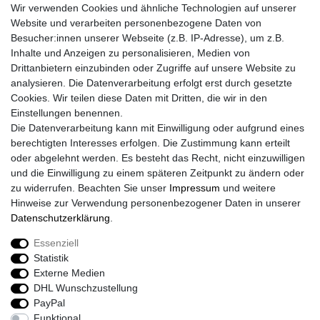
Wir verwenden Cookies und ähnliche Technologien auf unserer
Kontakt
Website und verarbeiten personenbezogene Daten von
Retouren
Besucher:innen unserer Webseite (z.B. IP-Adresse), um z.B.
Widerrufsrecht
Inhalte und Anzeigen zu personalisieren, Medien von
Widerrufs­formular
Drittanbietern einzubinden oder Zugriffe auf unsere Website zu
Impressum
analysieren. Die Datenverarbeitung erfolgt erst durch gesetzte
Daten­schutz­erklärung
Cookies. Wir teilen diese Daten mit Dritten, die wir in den
AGB
Einstellungen benennen.
Größentabelle
Die Datenverarbeitung kann mit Einwilligung oder aufgrund eines
Kataloge
berechtigten Interesses erfolgen. Die Zustimmung kann erteilt
Barrierefreiheitserklärung
oder abgelehnt werden. Es besteht das Recht, nicht einzuwilligen
Sicherheitsinformationen
und die Einwilligung zu einem späteren Zeitpunkt zu ändern oder
zu widerrufen. Beachten Sie unser
Impressum
und weitere
Hinweise zur Verwendung personenbezogener Daten in unserer
Daten­schutz­erklärung
.
Zahlung und Versand
Essenziell
Statistik
Externe Medien
DHL Wunschzustellung
PayPal
Funktional