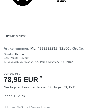
Wunschliste
Artikelnummer:
ML_4332322718_32#50
/ Größe:
Gender:
Herren
EAN
:
4068111053014
ID:
303934663
/
8522520
/
264401
/
4332322718
/
Herren
UVP 109,95 €
*
78,95 EUR
Niedrigster Preis der letzten 30 Tage:
78,95 €
Inhalt
1
Stück
* inkl. ges. MwSt. zzgl.
Versandkosten