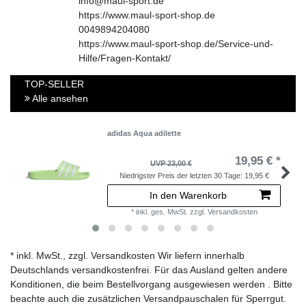
info@maul-sport.de
https://www.maul-sport-shop.de
0049894204080
https://www.maul-sport-shop.de/Service-und-
Hilfe/Fragen-Kontakt/
TOP-SELLER
Alle ansehen
adidas Aqua adilette
19,95 € *
UVP 23,00 €
Niedrigster Preis der letzten 30 Tage:
19,95 €
In den Warenkorb
*
inkl. ges. MwSt.
zzgl.
Versandkosten
* inkl. MwSt., zzgl. Versandkosten Wir liefern innerhalb
Deutschlands versandkostenfrei. Für das Ausland gelten andere
Konditionen, die beim Bestellvorgang ausgewiesen werden . Bitte
beachte auch die zusätzlichen Versandpauschalen für Sperrgut.