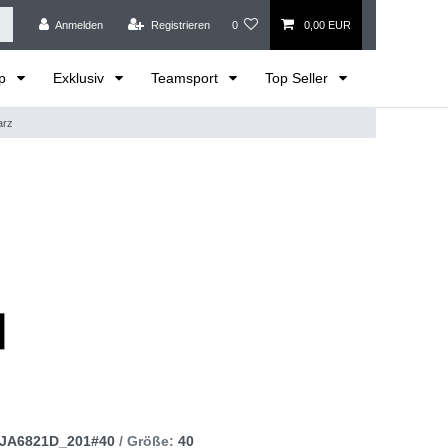
Anmelden
Registrieren
0
0,00 EUR
op
Exklusiv
Teamsport
Top Seller
arz
JA6821D_201#40
/ Größe:
40