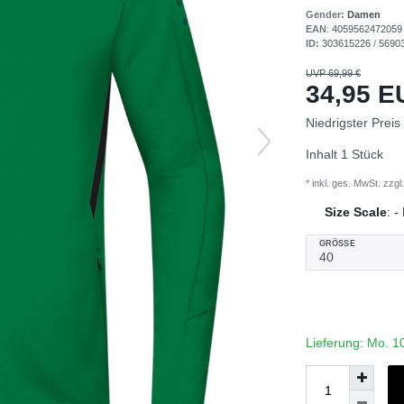
Gender:
Damen
EAN
:
4059562472059
ID:
303615226
/
5690
UVP 69,99 €
34,95 
Niedrigster Preis
Inhalt
1
Stück
* inkl. ges. MwSt. zzgl.
Size Scale
:
-
GRÖSSE
Lieferung: Mo. 1