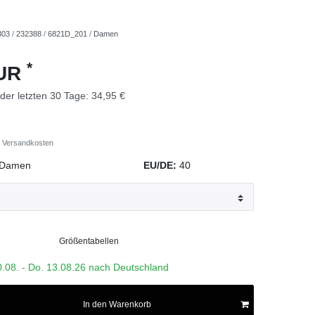
303
/
232388
/
6821D_201
/
Damen
*
EUR
 der letzten 30 Tage:
34,95 €
Versandkosten
Damen
EU/DE:
40
Größentabellen
0.08. - Do. 13.08.26 nach Deutschland
In den Warenkorb