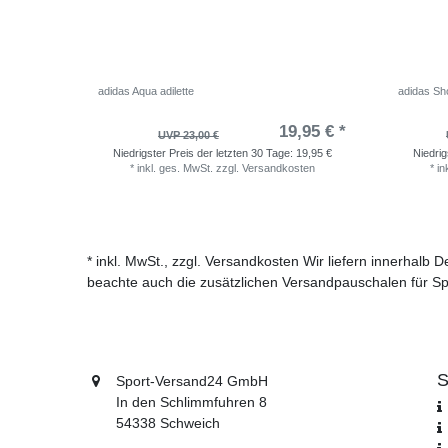
adidas Aqua adilette
adidas Sho
19,95 € *
UVP 23,00 €
Niedrigster Preis der letzten 30 Tage:
19,95 €
Niedrig
*
inkl. ges. MwSt.
zzgl.
Versandkosten
*
in
* inkl. MwSt., zzgl. Versandkosten Wir liefern innerhalb
beachte auch die zusätzlichen Versandpauschalen für Sp
S
Sport-Versand24 GmbH
In den Schlimmfuhren 8
54338 Schweich