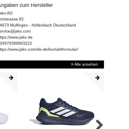
ngaben zum Hersteller
ako AG
mtstrasse
82
4673
Mulfingen - Hollenbach
Deutschland
ervice@jako.com
ttps://www.jako.de
04979389063222
ttps://www.jako.com/de-de/kontaktformular/
Alle ansehen