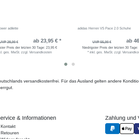
wer adilette
adidas Herren VS Pace 2.0 Schuhe
ab 23,95 € *
ab 46
UVP 28,00 €
UVP 55,00 €
ster Preis der letzten 30 Tage:
23,95 €
Niedrigster Preis der letzten 30 Tage:
kl. ges. MwSt.
zzgl.
Versandkosten
*
inkl. ges. MwSt.
zzgl.
Versandko
 Deutschlands versandkostenfrei. Für das Ausland gelten andere Kondit
errgut.
ervice & Informationen
Zahlung und 
Kontakt
Retouren