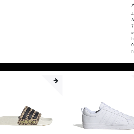
A
J
A
7
s
h
0
h