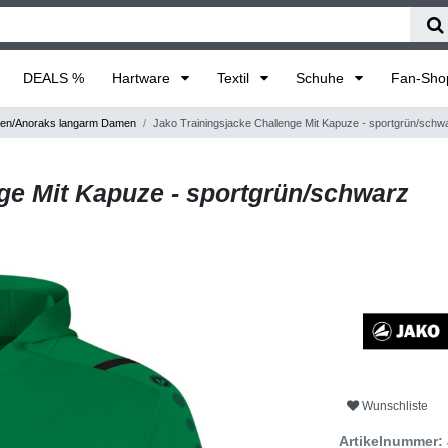
DEALS %
Hartware
Textil
Schuhe
Fan-Sh
en/Anoraks langarm Damen
Jako Trainingsjacke Challenge Mit Kapuze - sportgrün/schw
ge Mit Kapuze - sportgrün/schwarz
Wunschliste
Artikelnummer: