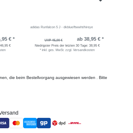
adidas Runfalcon 5 J - dkblue/ftwwht/hireye
Nike Rev
,95 € *
ab 38,95 € *
UVP 45,00 €
46,95 €
Niedrigster Preis der letzten 30 Tage:
38,95 €
Niedri
sten
*
inkl. ges. MwSt.
zzgl.
Versandkosten
*
i
ionen, die beim Bestellvorgang ausgewiesen werden . Bitte
Versand