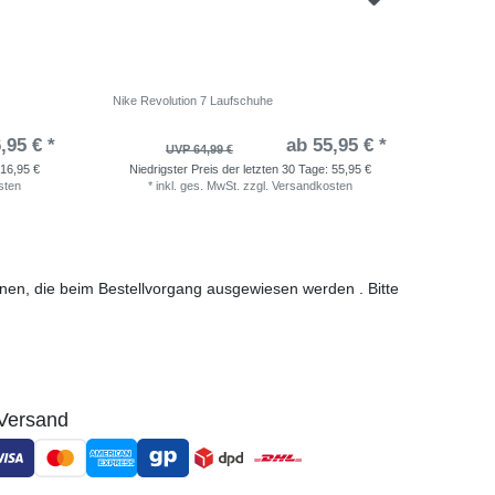
Nike Revolution 7 Laufschuhe
adidas Sh
,95 € *
ab 55,95 € *
UVP 64,99 €
16,95 €
Niedrigster Preis der letzten 30 Tage:
55,95 €
Niedri
sten
*
inkl. ges. MwSt.
zzgl.
Versandkosten
*
i
ionen, die beim Bestellvorgang ausgewiesen werden . Bitte
Versand