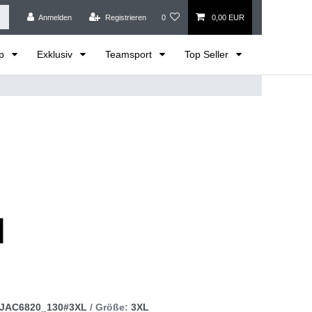
Anmelden
Registrieren
0
0,00 EUR
op
Exklusiv
Teamsport
Top Seller
JAC6820_130#3XL
/ Größe:
3XL