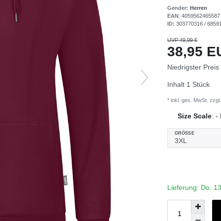
Gender:
Herren
EAN
:
4059562465587
ID:
303770316
/
6859
UVP 49,99 €
38,95 
Niedrigster Preis
Inhalt
1
Stück
* inkl. ges. MwSt. zzgl.
Size Scale
:
-
GRÖSSE
Lieferung: Do. 1