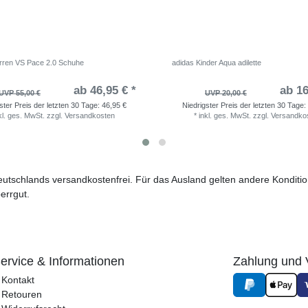
rren VS Pace 2.0 Schuhe
adidas Kinder Aqua adilette
ab 46,95 € *
ab 16
UVP 55,00 €
UVP 20,00 €
ster Preis der letzten 30 Tage:
46,95 €
Niedrigster Preis der letzten 30 Tage:
kl. ges. MwSt.
zzgl.
Versandkosten
*
inkl. ges. MwSt.
zzgl.
Versandko
 Deutschlands versandkostenfrei. Für das Ausland gelten andere Kondit
errgut.
ervice & Informationen
Zahlung und 
Kontakt
Retouren