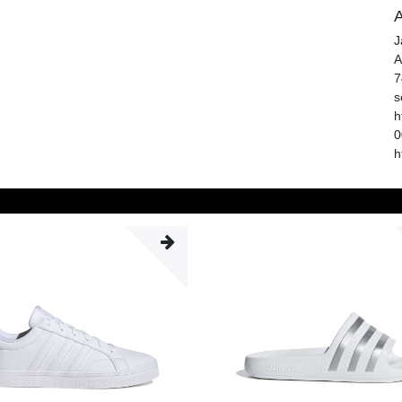
A
J
A
7
s
h
0
h