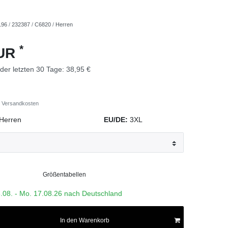
196
/
232387
/
C6820
/
Herren
*
EUR
 der letzten 30 Tage:
38,95 €
Versandkosten
Herren
EU/DE:
3XL
Größentabellen
3.08. - Mo. 17.08.26 nach Deutschland
In den Warenkorb