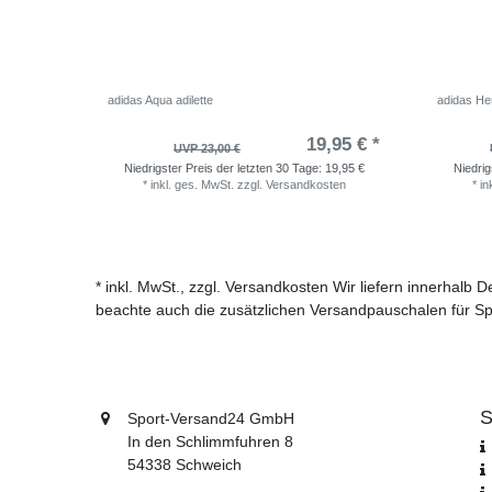
adidas Aqua adilette
adidas He
19,95 € *
UVP 23,00 €
Niedrigster Preis der letzten 30 Tage:
19,95 €
Niedrig
*
inkl. ges. MwSt.
zzgl.
Versandkosten
*
in
* inkl. MwSt., zzgl. Versandkosten Wir liefern innerhalb
beachte auch die zusätzlichen Versandpauschalen für Sp
S
Sport-Versand24 GmbH
In den Schlimmfuhren 8
54338 Schweich