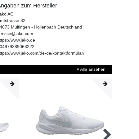
ngaben zum Hersteller
ako AG
mtstrasse
82
4673
Mulfingen - Hollenbach
Deutschland
ervice@jako.com
ttps://www.jako.de
04979389063222
ttps://www.jako.com/de-de/kontaktformular/
Alle ansehen