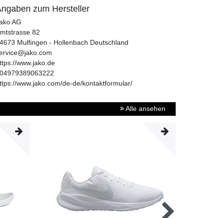
ngaben zum Hersteller
ako AG
mtstrasse
82
4673
Mulfingen - Hollenbach
Deutschland
ervice@jako.com
ttps://www.jako.de
04979389063222
ttps://www.jako.com/de-de/kontaktformular/
Alle ansehen