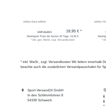
adidas Aqua adilette
adidas He
19,95 € *
UVP 23,00 €
Niedrigster Preis der letzten 30 Tage:
19,95 €
Niedrig
*
inkl. ges. MwSt.
zzgl.
Versandkosten
*
in
* inkl. MwSt., zzgl. Versandkosten Wir liefern innerhalb
beachte auch die zusätzlichen Versandpauschalen für Sp
S
Sport-Versand24 GmbH
In den Schlimmfuhren 8
54338 Schweich