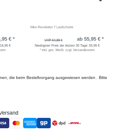
Nike Revolution 7 Laufschuhe
adidas Sh
,95 € *
ab 55,95 € *
UVP 64,99 €
16,95 €
Niedrigster Preis der letzten 30 Tage:
55,95 €
Niedri
sten
*
inkl. ges. MwSt.
zzgl.
Versandkosten
*
i
ionen, die beim Bestellvorgang ausgewiesen werden . Bitte
Versand