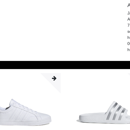
A
J
A
7
s
h
0
h