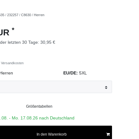
635
/
232257
/
C8630
/
Herren
*
EUR
 der letzten 30 Tage:
30,95 €
Versandkosten
Herren
EU/DE:
5XL
Größentabellen
3.08. - Mo. 17.08.26 nach Deutschland
In den Warenkorb