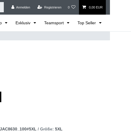
Anmelden
Registrieren
0
0,00 EUR
op
Exklusiv
Teamsport
Top Seller
JAC8630_100#5XL
/ Größe:
5XL