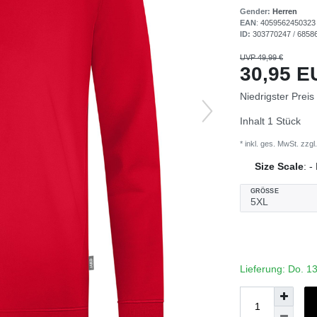
Gender:
Herren
EAN
:
4059562450323
ID:
303770247
/
6858
UVP 49,99 €
30,95 
Niedrigster Preis
Inhalt
1
Stück
* inkl. ges. MwSt. zzgl.
Size Scale
:
-
GRÖSSE
Lieferung: Do. 1