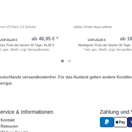
rren VS Pace 2.0 Schuhe
adidas Kinder Aqua adilette
ab 46,95 € *
ab 16
UVP 55,00 €
UVP 20,00 €
ster Preis der letzten 30 Tage:
46,95 €
Niedrigster Preis der letzten 30 Tage:
kl. ges. MwSt.
zzgl.
Versandkosten
*
inkl. ges. MwSt.
zzgl.
Versandko
 Deutschlands versandkostenfrei. Für das Ausland gelten andere Kondit
errgut.
ervice & Informationen
Zahlung und 
Kontakt
Retouren