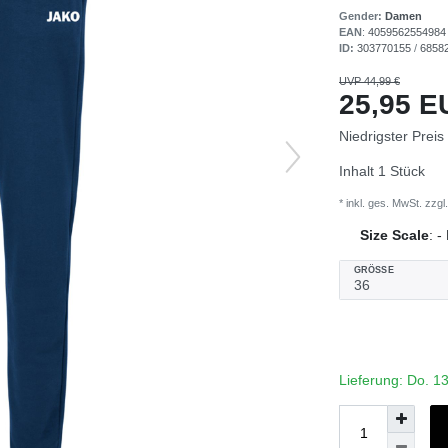
Gender:
Damen
EAN
:
4059562554984
ID:
303770155
/
6858
UVP 44,99 €
25,95 
Niedrigster Preis
Inhalt
1
Stück
* inkl. ges. MwSt. zzgl.
Size Scale
:
-
GRÖSSE
Lieferung: Do. 1