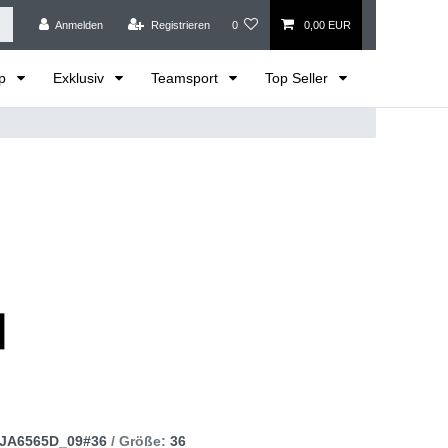
Anmelden
Registrieren
0
0,00 EUR
op
Exklusiv
Teamsport
Top Seller
JA6565D_09#36
/ Größe:
36