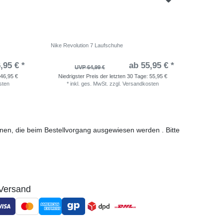
Nike Revolution 7 Laufschuhe
adidas Ru
,95 € *
ab 55,95 € *
UVP 64,99 €
46,95 €
Niedrigster Preis der letzten 30 Tage:
55,95 €
Niedri
sten
*
inkl. ges. MwSt.
zzgl.
Versandkosten
*
i
ionen, die beim Bestellvorgang ausgewiesen werden . Bitte
Versand