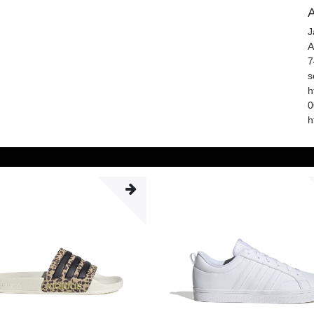
A
J
A
7
s
h
0
h