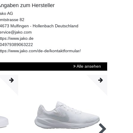
ngaben zum Hersteller
ako AG
mtstrasse
82
4673
Mulfingen - Hollenbach
Deutschland
ervice@jako.com
ttps://www.jako.de
04979389063222
ttps://www.jako.com/de-de/kontaktformular/
Alle ansehen