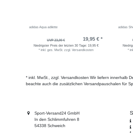
adidas Aqua adilette
adidas Sho
19,95 € *
UVP 23,00 €
Niedrigster Preis der letzten 30 Tage:
19,95 €
Niedrig
*
inkl. ges. MwSt.
zzgl.
Versandkosten
*
in
* inkl. MwSt., zzgl. Versandkosten Wir liefern innerhalb
beachte auch die zusätzlichen Versandpauschalen für Sp
S
Sport-Versand24 GmbH
In den Schlimmfuhren 8
54338 Schweich