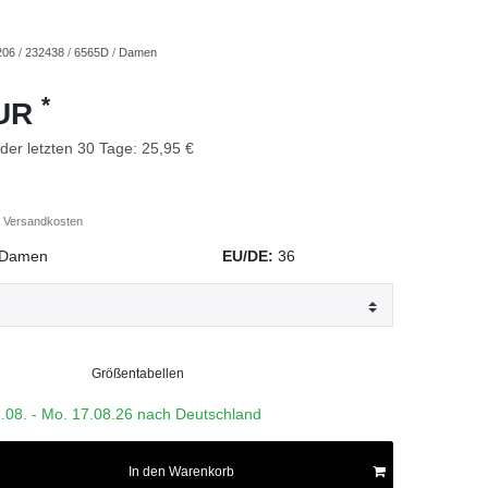
206
/
232438
/
6565D
/
Damen
*
EUR
 der letzten 30 Tage:
25,95 €
Versandkosten
Damen
EU/DE:
36
Größentabellen
3.08. - Mo. 17.08.26 nach Deutschland
In den Warenkorb