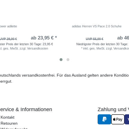
wer adilette
adidas Herren VS Pace 2.0 Schuhe
ab 23,95 € *
ab 46
UVP 28,00 €
UVP 55,00 €
ster Preis der letzten 30 Tage:
23,95 €
Niedrigster Preis der letzten 30 Tage:
kl. ges. MwSt.
zzgl.
Versandkosten
*
inkl. ges. MwSt.
zzgl.
Versandko
 Deutschlands versandkostenfrei. Für das Ausland gelten andere Kondit
errgut.
ervice & Informationen
Zahlung und 
Kontakt
Retouren