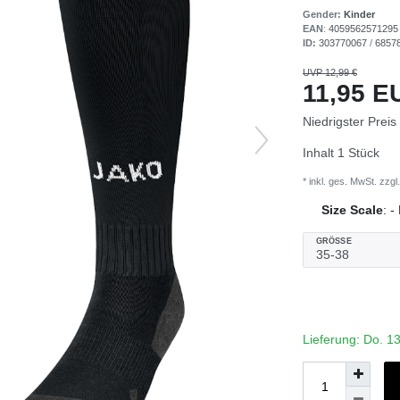
Gender:
Kinder
EAN
:
4059562571295
ID:
303770067
/
6857
UVP 12,99 €
11,95 
Niedrigster Preis
Inhalt
1
Stück
* inkl. ges. MwSt. zzgl.
Size Scale
:
-
GRÖSSE
Lieferung: Do. 1