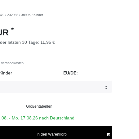
879
/
232966
/
3899K
/
Kinder
*
EUR
 der letzten 30 Tage:
11,95 €
Versandkosten
Kinder
EU/DE:
Größentabellen
3.08. - Mo. 17.08.26 nach Deutschland
In den Warenkorb