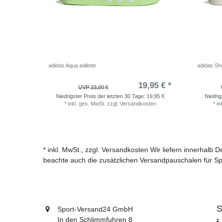
adidas Aqua adilette
adidas Sho
19,95 € *
UVP 23,00 €
Niedrigster Preis der letzten 30 Tage:
19,95 €
Niedrig
*
inkl. ges. MwSt.
zzgl.
Versandkosten
*
in
* inkl. MwSt., zzgl. Versandkosten Wir liefern innerhalb
beachte auch die zusätzlichen Versandpauschalen für Sp
S
Sport-Versand24 GmbH
In den Schlimmfuhren 8