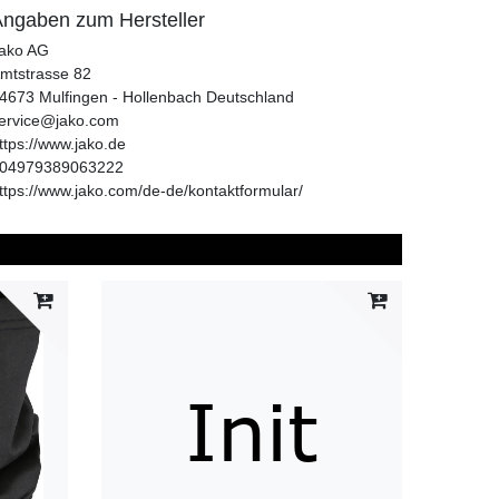
ngaben zum Hersteller
ako AG
mtstrasse
82
4673
Mulfingen - Hollenbach
Deutschland
ervice@jako.com
ttps://www.jako.de
04979389063222
ttps://www.jako.com/de-de/kontaktformular/