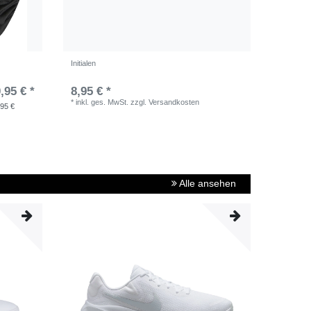
Initialen
,95 € *
8,95 € *
*
inkl. ges. MwSt.
zzgl.
Versandkosten
,95 €
Alle ansehen