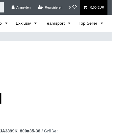
Anmelden
Registrieren
0
0,00 EUR
op
Exklusiv
Teamsport
Top Seller
JA3899K_800#35-38
/ Größe: