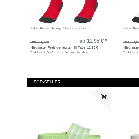
Jako Stutzenstrumpf Allround - sportrot
Jako Stut
ab 11,95 € *
UVP 12,99 €
UVP 12,9
Niedrigster Preis der letzten 30 Tage:
11,95 €
Niedrigste
*
inkl. ges. MwSt.
zzgl.
Versandkosten
*
inkl. ges
TOP-SELLER