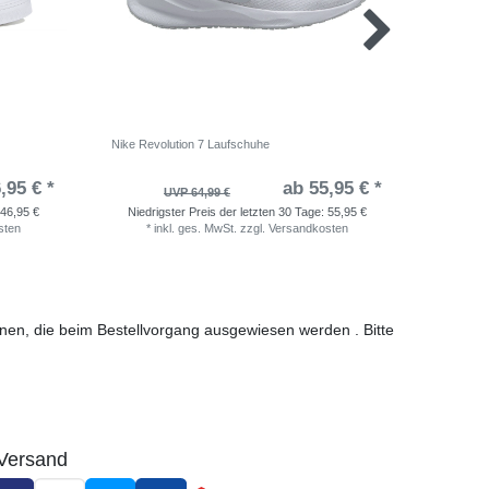
Nike Revolution 7 Laufschuhe
adidas Ru
,95 € *
ab 55,95 € *
UVP 64,99 €
46,95 €
Niedrigster Preis der letzten 30 Tage:
55,95 €
Niedri
sten
*
inkl. ges. MwSt.
zzgl.
Versandkosten
*
i
ionen, die beim Bestellvorgang ausgewiesen werden . Bitte
Versand