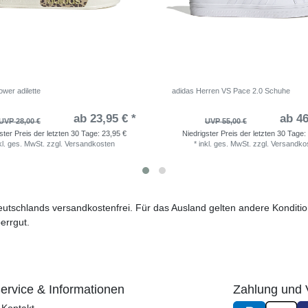
wer adilette
adidas Herren VS Pace 2.0 Schuhe
ab 23,95 € *
ab 46
UVP 28,00 €
UVP 55,00 €
ster Preis der letzten 30 Tage:
23,95 €
Niedrigster Preis der letzten 30 Tage:
kl. ges. MwSt.
zzgl.
Versandkosten
*
inkl. ges. MwSt.
zzgl.
Versandko
 Deutschlands versandkostenfrei. Für das Ausland gelten andere Kondit
errgut.
ervice & Informationen
Zahlung und 
Kontakt