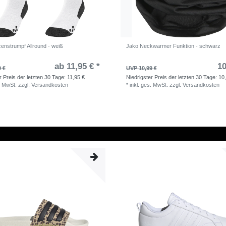
zenstrumpf Allround - weiß
Jako Neckwarmer Funktion - schwarz
ab 11,95 € *
10
9 €
UVP 10,99 €
r Preis der letzten 30 Tage:
11,95 €
Niedrigster Preis der letzten 30 Tage:
10
. MwSt.
zzgl.
Versandkosten
*
inkl. ges. MwSt.
zzgl.
Versandkosten