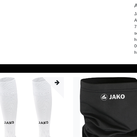
A
J
A
7
s
h
0
h