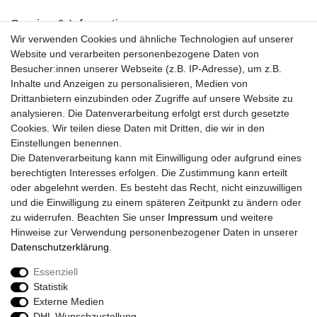
Service & Informationen
Wir verwenden Cookies und ähnliche Technologien auf unserer
Kontakt
Website und verarbeiten personenbezogene Daten von
Retouren
Besucher:innen unserer Webseite (z.B. IP-Adresse), um z.B.
Widerrufsrecht
Inhalte und Anzeigen zu personalisieren, Medien von
Widerrufs­formular
Drittanbietern einzubinden oder Zugriffe auf unsere Website zu
Impressum
analysieren. Die Datenverarbeitung erfolgt erst durch gesetzte
Daten­schutz­erklärung
Cookies. Wir teilen diese Daten mit Dritten, die wir in den
AGB
Einstellungen benennen.
Größentabelle
Die Datenverarbeitung kann mit Einwilligung oder aufgrund eines
Kataloge
berechtigten Interesses erfolgen. Die Zustimmung kann erteilt
Barrierefreiheitserklärung
oder abgelehnt werden. Es besteht das Recht, nicht einzuwilligen
Sicherheitsinformationen
und die Einwilligung zu einem späteren Zeitpunkt zu ändern oder
zu widerrufen. Beachten Sie unser
Impressum
und weitere
Hinweise zur Verwendung personenbezogener Daten in unserer
Daten­schutz­erklärung
.
Zahlung und Versand
Essenziell
Statistik
Externe Medien
DHL Wunschzustellung