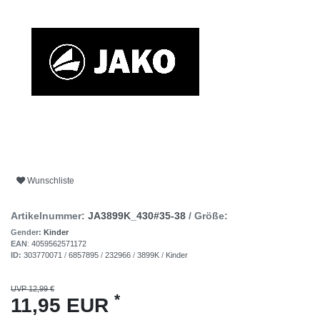
Wunschliste
Artikelnummer:
JA3899K_430#35-38
/ Größe:
Gender:
Kinder
EAN
:
4059562571172
ID:
303770071
/
6857895
/
232966
/
3899K
/
Kinder
UVP 12,99 €
*
11,95 EUR