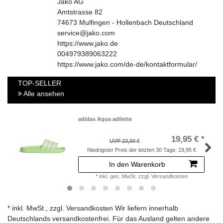
Jako AG
Amtstrasse
82
74673
Mulfingen - Hollenbach
Deutschland
service@jako.com
https://www.jako.de
004979389063222
https://www.jako.com/de-de/kontaktformular/
TOP-SELLER
Alle ansehen
adidas Aqua adilette
19,95 € *
UVP 23,00 €
Niedrigster Preis der letzten 30 Tage:
19,95 €
In den Warenkorb
*
inkl. ges. MwSt.
zzgl.
Versandkosten
* inkl. MwSt., zzgl. Versandkosten Wir liefern innerhalb
Deutschlands versandkostenfrei. Für das Ausland gelten andere