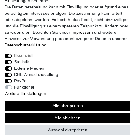
Einstellungen benennen.
Größentabelle
Die Datenverarbeitung kann mit Einwilligung oder aufgrund eines
Kataloge
berechtigten Interesses erfolgen. Die Zustimmung kann erteilt
Barrierefreiheitserklärung
oder abgelehnt werden. Es besteht das Recht, nicht einzuwilligen
Sicherheitsinformationen
und die Einwilligung zu einem späteren Zeitpunkt zu ändern oder
zu widerrufen. Beachten Sie unser
Impressum
und weitere
Hinweise zur Verwendung personenbezogener Daten in unserer
Daten­schutz­erklärung
.
Zahlung und Versand
Essenziell
Statistik
Externe Medien
DHL Wunschzustellung
PayPal
Funktional
Weitere Einstellungen
Alle akzeptieren
Sport-Versand24 Community
Sport-Versand24 Team Fan-Shop´s & Partner
Alle ablehnen
Auswahl akzeptieren