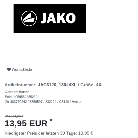
Wunschliste
Artikelnummer:
JAC6120_130#4XL
/ Größe:
4XL
Gender:
Herren
EAN
:
4059562455212
ID:
303770242
/
6858597
/
232124
/
C6120
/
Herren
UVP 14,99 €
*
13,95 EUR
Niedrigster Preis der letzten 30 Tage:
13,95 €