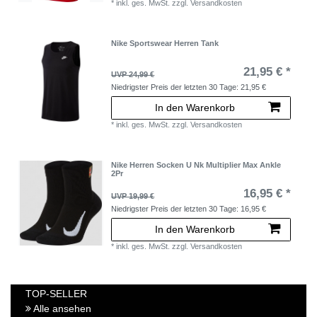
*
inkl. ges. MwSt.
zzgl.
Versandkosten
Nike Sportswear Herren Tank
21,95 € *
UVP 24,99 €
Niedrigster Preis der letzten 30 Tage:
21,95 €
In den Warenkorb
*
inkl. ges. MwSt.
zzgl.
Versandkosten
Nike Herren Socken U Nk Multiplier Max Ankle
2Pr
16,95 € *
UVP 19,99 €
Niedrigster Preis der letzten 30 Tage:
16,95 €
In den Warenkorb
*
inkl. ges. MwSt.
zzgl.
Versandkosten
TOP-SELLER
Alle ansehen