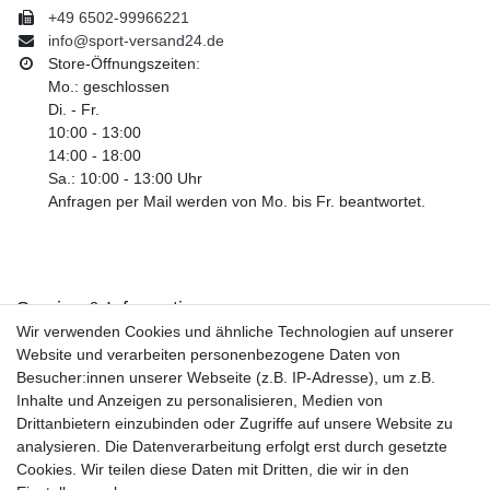
+49 6502-99966221
info@sport-versand24.de
Store-Öffnungszeiten:
Mo.: geschlossen
Di. - Fr.
10:00 - 13:00
14:00 - 18:00
Sa.: 10:00 - 13:00 Uhr
Anfragen per Mail werden von Mo. bis Fr. beantwortet.
Service & Informationen
Wir verwenden Cookies und ähnliche Technologien auf unserer
Kontakt
Website und verarbeiten personenbezogene Daten von
Retouren
Besucher:innen unserer Webseite (z.B. IP-Adresse), um z.B.
Widerrufsrecht
Inhalte und Anzeigen zu personalisieren, Medien von
Widerrufs­formular
Drittanbietern einzubinden oder Zugriffe auf unsere Website zu
Impressum
analysieren. Die Datenverarbeitung erfolgt erst durch gesetzte
Daten­schutz­erklärung
Cookies. Wir teilen diese Daten mit Dritten, die wir in den
AGB