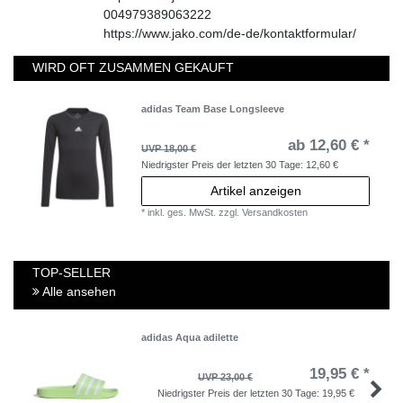
004979389063222
https://www.jako.com/de-de/kontaktformular/
WIRD OFT ZUSAMMEN GEKAUFT
adidas Team Base Longsleeve
ab 12,60 € *
UVP 18,00 €
Niedrigster Preis der letzten 30 Tage:
12,60 €
Artikel anzeigen
*
inkl. ges. MwSt.
zzgl.
Versandkosten
TOP-SELLER
Alle ansehen
adidas Aqua adilette
19,95 € *
UVP 23,00 €
Niedrigster Preis der letzten 30 Tage:
19,95 €