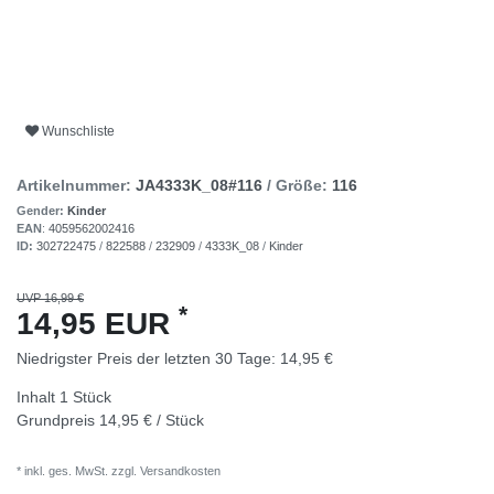
Wunschliste
Artikelnummer:
JA4333K_08#116
/ Größe:
116
Gender:
Kinder
EAN
:
4059562002416
ID:
302722475
/
822588
/
232909
/
4333K_08
/
Kinder
UVP 16,99 €
*
14,95 EUR
Niedrigster Preis der letzten 30 Tage:
14,95 €
Inhalt
1
Stück
Grundpreis
14,95 € / Stück
* inkl. ges. MwSt. zzgl.
Versandkosten