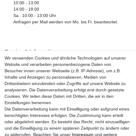
10:00 - 13:00
14:00 - 18:00
Sa.: 10:00 - 13:00 Uhr
Anfragen per Mail werden von Mo. bis Fr. beantwortet.
Service & Informationen
Wir verwenden Cookies und ähnliche Technologien auf unserer
Kontakt
Website und verarbeiten personenbezogene Daten von
Retouren
Besucher:innen unserer Webseite (z.B. IP-Adresse), um z.B.
Widerrufsrecht
Inhalte und Anzeigen zu personalisieren, Medien von
Widerrufs­formular
Drittanbietern einzubinden oder Zugriffe auf unsere Website zu
Impressum
analysieren. Die Datenverarbeitung erfolgt erst durch gesetzte
Daten­schutz­erklärung
Cookies. Wir teilen diese Daten mit Dritten, die wir in den
AGB
Einstellungen benennen.
Größentabelle
Die Datenverarbeitung kann mit Einwilligung oder aufgrund eines
Kataloge
berechtigten Interesses erfolgen. Die Zustimmung kann erteilt
Barrierefreiheitserklärung
oder abgelehnt werden. Es besteht das Recht, nicht einzuwilligen
Sicherheitsinformationen
und die Einwilligung zu einem späteren Zeitpunkt zu ändern oder
zu widerrufen. Beachten Sie unser
Impressum
und weitere