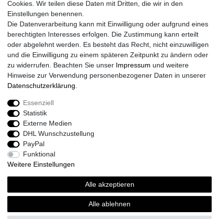
Cookies. Wir teilen diese Daten mit Dritten, die wir in den
AGB
Einstellungen benennen.
Größentabelle
Die Datenverarbeitung kann mit Einwilligung oder aufgrund eines
Kataloge
berechtigten Interesses erfolgen. Die Zustimmung kann erteilt
Barrierefreiheitserklärung
oder abgelehnt werden. Es besteht das Recht, nicht einzuwilligen
Sicherheitsinformationen
und die Einwilligung zu einem späteren Zeitpunkt zu ändern oder
zu widerrufen. Beachten Sie unser
Impressum
und weitere
Hinweise zur Verwendung personenbezogener Daten in unserer
Daten­schutz­erklärung
.
Zahlung und Versand
Essenziell
Statistik
Externe Medien
DHL Wunschzustellung
PayPal
Funktional
Weitere Einstellungen
Alle akzeptieren
Sport-Versand24 Community
Sport-Versand24 Team Fan-Shop´s & Partner
Alle ablehnen