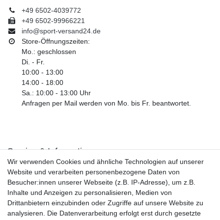
+49 6502-4039772
+49 6502-99966221
info@sport-versand24.de
Store-Öffnungszeiten:
Mo.: geschlossen
Di. - Fr.
10:00 - 13:00
14:00 - 18:00
Sa.: 10:00 - 13:00 Uhr
Anfragen per Mail werden von Mo. bis Fr. beantwortet.
Service & Informationen
Wir verwenden Cookies und ähnliche Technologien auf unserer
Kontakt
Website und verarbeiten personenbezogene Daten von
Retouren
Besucher:innen unserer Webseite (z.B. IP-Adresse), um z.B.
Widerrufsrecht
Inhalte und Anzeigen zu personalisieren, Medien von
Widerrufs­formular
Drittanbietern einzubinden oder Zugriffe auf unsere Website zu
Impressum
analysieren. Die Datenverarbeitung erfolgt erst durch gesetzte
Daten­schutz­erklärung