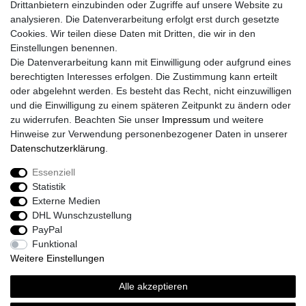
Drittanbietern einzubinden oder Zugriffe auf unsere Website zu
Impressum
analysieren. Die Datenverarbeitung erfolgt erst durch gesetzte
Daten­schutz­erklärung
Cookies. Wir teilen diese Daten mit Dritten, die wir in den
AGB
Einstellungen benennen.
Größentabelle
Die Datenverarbeitung kann mit Einwilligung oder aufgrund eines
Kataloge
berechtigten Interesses erfolgen. Die Zustimmung kann erteilt
Barrierefreiheitserklärung
oder abgelehnt werden. Es besteht das Recht, nicht einzuwilligen
Sicherheitsinformationen
und die Einwilligung zu einem späteren Zeitpunkt zu ändern oder
zu widerrufen. Beachten Sie unser
Impressum
und weitere
Hinweise zur Verwendung personenbezogener Daten in unserer
Daten­schutz­erklärung
.
Zahlung und Versand
Essenziell
Statistik
Externe Medien
DHL Wunschzustellung
PayPal
Funktional
Weitere Einstellungen
Alle akzeptieren
Sport-Versand24 Community