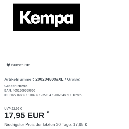
Wunschliste
Artikelnummer:
200234809#XL
/ Größe:
Gender:
Herren
EAN
:
4051309589860
ID:
302716886
/
810456
/
235154
/
200234809
/
Herren
UVP 22,99 €
*
17,95 EUR
Niedrigster Preis der letzten 30 Tage:
17,95 €