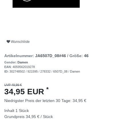
Wunschliste
Artikelnummer:
JA6507D_08#46
/ Größe:
46
Gender:
Damen
EAN
:
4059562019278
ID:
302748502
/
921595
/
278332
/
6507D_08
/
Damen
UVP 49,99 €
*
34,95 EUR
Niedrigster Preis der letzten 30 Tage:
34,95 €
Inhalt
1
Stück
Grundpreis
34,95 € / Stück