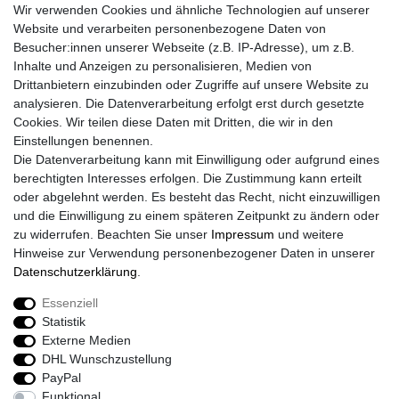
Wir verwenden Cookies und ähnliche Technologien auf unserer
Kontakt
Website und verarbeiten personenbezogene Daten von
Retouren
Besucher:innen unserer Webseite (z.B. IP-Adresse), um z.B.
Widerrufsrecht
Inhalte und Anzeigen zu personalisieren, Medien von
Widerrufs­formular
Drittanbietern einzubinden oder Zugriffe auf unsere Website zu
Impressum
analysieren. Die Datenverarbeitung erfolgt erst durch gesetzte
Daten­schutz­erklärung
Cookies. Wir teilen diese Daten mit Dritten, die wir in den
AGB
Einstellungen benennen.
Größentabelle
Die Datenverarbeitung kann mit Einwilligung oder aufgrund eines
Kataloge
berechtigten Interesses erfolgen. Die Zustimmung kann erteilt
Barrierefreiheitserklärung
oder abgelehnt werden. Es besteht das Recht, nicht einzuwilligen
Sicherheitsinformationen
und die Einwilligung zu einem späteren Zeitpunkt zu ändern oder
zu widerrufen. Beachten Sie unser
Impressum
und weitere
Hinweise zur Verwendung personenbezogener Daten in unserer
Daten­schutz­erklärung
.
Zahlung und Versand
Essenziell
Statistik
Externe Medien
DHL Wunschzustellung
PayPal
Funktional