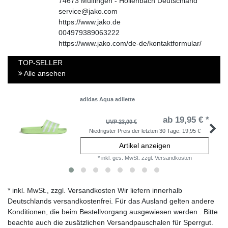
74673
Mulfingen - Hollenbach
Deutschland
service@jako.com
https://www.jako.de
004979389063222
https://www.jako.com/de-de/kontaktformular/
TOP-SELLER
Alle ansehen
adidas Aqua adilette
ab 19,95 € *
UVP 23,00 €
Niedrigster Preis der letzten 30 Tage:
19,95 €
Artikel anzeigen
*
inkl. ges. MwSt.
zzgl.
Versandkosten
* inkl. MwSt., zzgl. Versandkosten Wir liefern innerhalb
Deutschlands versandkostenfrei. Für das Ausland gelten andere
Konditionen, die beim Bestellvorgang ausgewiesen werden . Bitte
beachte auch die zusätzlichen Versandpauschalen für Sperrgut.