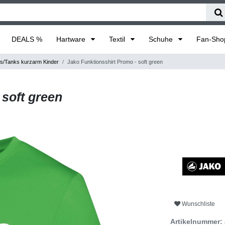
DEALS %
Hartware
Textil
Schuhe
Fan-Sh
ts/Tanks kurzarm Kinder
Jako Funktionsshirt Promo - soft green
 soft green
Wunschliste
Artikelnummer: