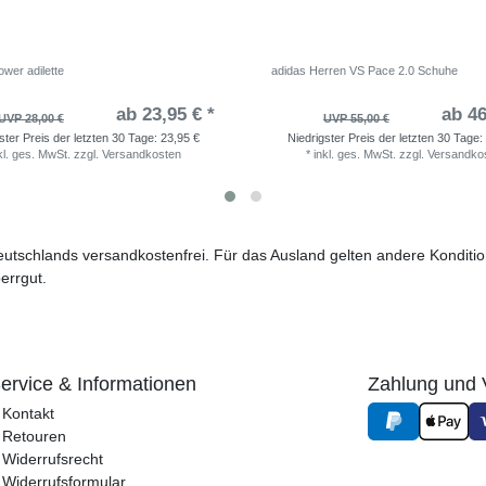
wer adilette
adidas Herren VS Pace 2.0 Schuhe
ab 23,95 € *
ab 46
UVP 28,00 €
UVP 55,00 €
ster Preis der letzten 30 Tage:
23,95 €
Niedrigster Preis der letzten 30 Tage:
kl. ges. MwSt.
zzgl.
Versandkosten
*
inkl. ges. MwSt.
zzgl.
Versandko
 Deutschlands versandkostenfrei. Für das Ausland gelten andere Kondit
errgut.
ervice & Informationen
Zahlung und 
Kontakt
Retouren
Widerrufsrecht
Widerrufs­formular