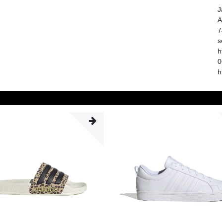
J
A
7
s
h
0
h