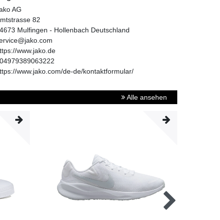
ako AG
mtstrasse
82
4673
Mulfingen - Hollenbach
Deutschland
ervice@jako.com
ttps://www.jako.de
04979389063222
ttps://www.jako.com/de-de/kontaktformular/
Alle ansehen