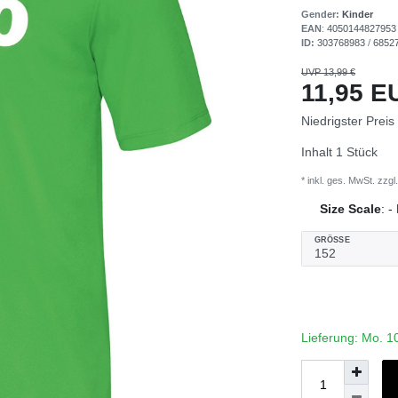
Gender:
Kinder
EAN
:
4050144827953
ID:
303768983
/
6852
UVP 13,99 €
11,95 
Niedrigster Preis
Inhalt
1
Stück
* inkl. ges. MwSt. zzgl.
Size Scale
:
-
GRÖSSE
Lieferung: Mo. 1