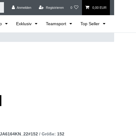
Anmelden
Registrieren
0
0,00 EUR
op
Exklusiv
Teamsport
Top Seller
JA6164KN_22#152
/ Größe:
152