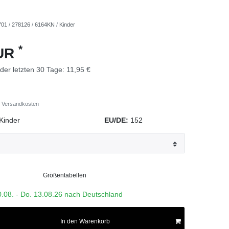
701
/
278126
/
6164KN
/
Kinder
*
EUR
 der letzten 30 Tage:
11,95 €
Versandkosten
Kinder
EU/DE:
152
Größentabellen
0.08. - Do. 13.08.26 nach Deutschland
In den Warenkorb