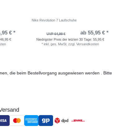
Nike Revolution 7 Laufschuhe
adidas Ki
,95 € *
ab 55,95 € *
UVP 64,99 €
46,95 €
Niedrigster Preis der letzten 30 Tage:
55,95 €
Niedri
sten
*
inkl. ges. MwSt.
zzgl.
Versandkosten
*
i
ionen, die beim Bestellvorgang ausgewiesen werden . Bitte
Versand