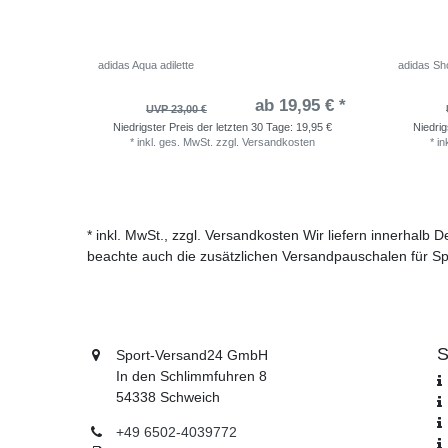
adidas Aqua adilette
adidas Sho
ab 19,95 € *
UVP 23,00 €
Niedrigster Preis der letzten 30 Tage:
19,95 €
Niedrig
*
inkl. ges. MwSt.
zzgl.
Versandkosten
*
in
* inkl. MwSt., zzgl. Versandkosten Wir liefern innerhalb
beachte auch die zusätzlichen Versandpauschalen für Sp
S
Sport-Versand24 GmbH
In den Schlimmfuhren 8
54338 Schweich
+49 6502-4039772