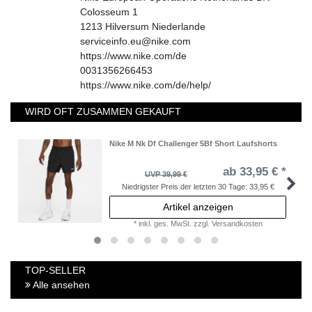
Colosseum
1
1213
Hilversum
Niederlande
serviceinfo.eu@nike.com
https://www.nike.com/de
0031356266453
https://www.nike.com/de/help/
WIRD OFT ZUSAMMEN GEKAUFT
Nike M Nk Df Challenger 5Bf Short Laufshorts
ab 33,95 € *
UVP 39,99 €
Niedrigster Preis der letzten 30 Tage:
33,95 €
Artikel anzeigen
*
inkl. ges. MwSt.
zzgl.
Versandkosten
TOP-SELLER
Alle ansehen