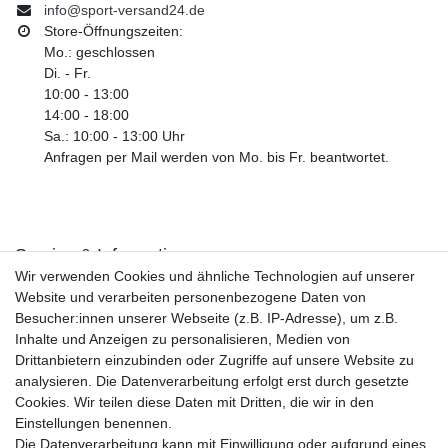
info@sport-versand24.de
Store-Öffnungszeiten:
Mo.: geschlossen
Di. - Fr.
10:00 - 13:00
14:00 - 18:00
Sa.: 10:00 - 13:00 Uhr
Anfragen per Mail werden von Mo. bis Fr. beantwortet.
Service & Informationen
Wir verwenden Cookies und ähnliche Technologien auf unserer
Kontakt
Website und verarbeiten personenbezogene Daten von
Retouren
Besucher:innen unserer Webseite (z.B. IP-Adresse), um z.B.
Widerrufsrecht
Inhalte und Anzeigen zu personalisieren, Medien von
Widerrufs­formular
Drittanbietern einzubinden oder Zugriffe auf unsere Website zu
Impressum
analysieren. Die Datenverarbeitung erfolgt erst durch gesetzte
Daten­schutz­erklärung
Cookies. Wir teilen diese Daten mit Dritten, die wir in den
AGB
Einstellungen benennen.
Größentabelle
Die Datenverarbeitung kann mit Einwilligung oder aufgrund eines