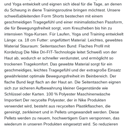
und Yoga entwickelt und eignen sich ideal für die Tage, an denen
du Schwung in diene Trainingsroutine bringen möchtest. Unsere
schweißableitenden Form Shorts bestechen mit einem
geschmeidigen Tragegefühl und einer minimalistischen Passform,
die für Bewegungsfreiheit sorgt, vom Kreuzheben bis hin zu
intensiven Yoga-Kursen. Für Laufen, Yoga und Training entwickelt
Länge: ca. 18 cm Futter: ungefüttert Material: Leichtes, gewebtes
Material Stauraum: Seitentaschen Bund: Flaches Profil mit
Kordelzug Die Nike Dri-FIT-Technologie leitet Schweiß von der
Haut ab, wodurch er schneller verdunstet, und ermöglicht so
trockenen Tragekomfort. Das gewebte Material sorgt für ein
geschmeidiges, leichtes Tragegefühl und der extragroße Einsatz
gewährleistet optimale Bewegungsfreiheit im Beinbereich. Der
flache Bund liegt flach an der Haut an. Die Seitentaschen eignen
sich zur sicheren Aufbewahrung kleiner Gegenstände wie
Schlüssel oder Karten. 100 % Polyester Maschinenwäsche
Importiert Der recycelte Polyester, der in Nike Produkten
verwendet wird, besteht aus recycelten Plastikflaschen, die
gereinigt, zerkleinert und in Pellets umgewandelt werden. Diese
Pellets werden zu neuem, hochwertigem Garn versponnen, das
wiederum in unseren Produkten eingesetzt wird. So reduzieren