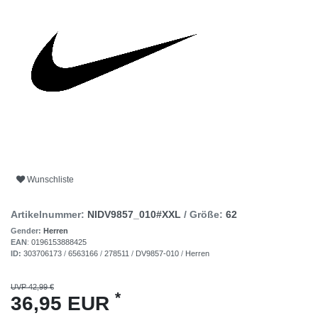
Wunschliste
Artikelnummer:
NIDV9857_010#XXL
/ Größe:
62
Gender:
Herren
EAN
:
0196153888425
ID:
303706173
/
6563166
/
278511
/
DV9857-010
/
Herren
UVP 42,99 €
*
36,95 EUR