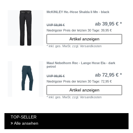
McKINLEY He.-Hose Shalda Ii Mn - black
ab 39,95 € *
UVP 59,99 €
Niedrigster Preis der letzten 30 Tage:
39,95 €
Artikel anzeigen
*
inkl. ges. MwSt.
zzgl.
Versandkosten
Maul Nebelhorn Rec - Lange Hose Ela - dark
petrol
ab 72,95 € *
UVP 99,95 €
Niedrigster Preis der letzten 30 Tage:
72,95 €
Artikel anzeigen
*
inkl. ges. MwSt.
zzgl.
Versandkosten
TOP-SELLER
Alle ansehen