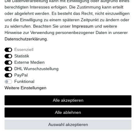
Die Datenverarbeitung kann mit Einwilligung oder aufgrund eines
Kataloge
berechtigten Interesses erfolgen. Die Zustimmung kann erteilt
Barrierefreiheitserklärung
oder abgelehnt werden. Es besteht das Recht, nicht einzuwilligen
Sicherheitsinformationen
und die Einwilligung zu einem späteren Zeitpunkt zu ändern oder
zu widerrufen. Beachten Sie unser
Impressum
und weitere
Hinweise zur Verwendung personenbezogener Daten in unserer
Daten­schutz­erklärung
.
Zahlung und Versand
Essenziell
Statistik
Externe Medien
DHL Wunschzustellung
PayPal
Funktional
Weitere Einstellungen
Alle akzeptieren
Sport-Versand24 Community
Sport-Versand24 Team Fan-Shop´s & Partner
Alle ablehnen
Auswahl akzeptieren