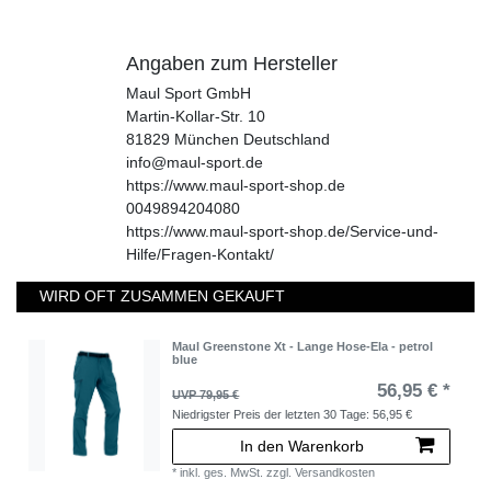
Angaben zum Hersteller
Maul Sport GmbH
Martin-Kollar-Str.
10
81829
München
Deutschland
info@maul-sport.de
https://www.maul-sport-shop.de
0049894204080
https://www.maul-sport-shop.de/Service-und-
Hilfe/Fragen-Kontakt/
WIRD OFT ZUSAMMEN GEKAUFT
Maul Greenstone Xt - Lange Hose-Ela - petrol
blue
56,95 € *
UVP 79,95 €
Niedrigster Preis der letzten 30 Tage:
56,95 €
In den Warenkorb
*
inkl. ges. MwSt.
zzgl.
Versandkosten