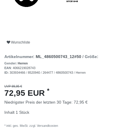
Wunschliste
Artikelnummer:
ML_4860500743_12#50
/ Größe:
Gender:
Herren
EAN
:
4066219028743
ID:
303934466
/
8520940
/
264477
/
4860500743
/
Herren
UVP 99,95 €
*
72,95 EUR
Niedrigster Preis der letzten 30 Tage:
72,95 €
Inhalt
1
Stück
* inkl. ges. MwSt. zzgl.
Versandkosten