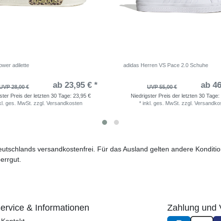
wer adilette
adidas Herren VS Pace 2.0 Schuhe
ab 23,95 € *
ab 46
UVP 28,00 €
UVP 55,00 €
ster Preis der letzten 30 Tage:
23,95 €
Niedrigster Preis der letzten 30 Tage:
kl. ges. MwSt.
zzgl.
Versandkosten
*
inkl. ges. MwSt.
zzgl.
Versandko
 Deutschlands versandkostenfrei. Für das Ausland gelten andere Kondit
errgut.
ervice & Informationen
Zahlung und 
Kontakt