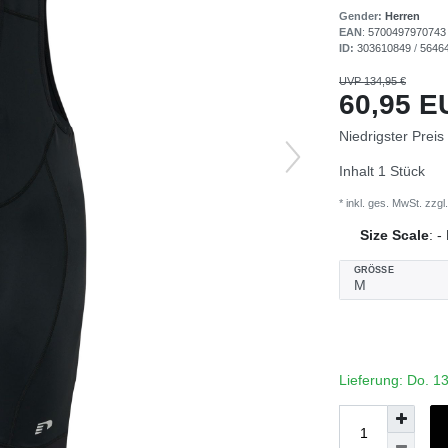
Gender:
Herren
EAN
:
5700497970743
ID:
303610849
/
5646
UVP 134,95 €
60,95 
Niedrigster Preis
Inhalt
1
Stück
* inkl. ges. MwSt. zzgl.
Size Scale
:
-
GRÖSSE
Lieferung: Do. 1