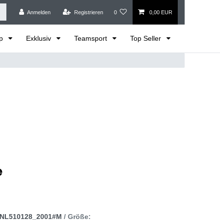
Anmelden
Registrieren
0
0,00 EUR
op
Exklusiv
Teamsport
Top Seller
NL510128_2001#M
/ Größe: