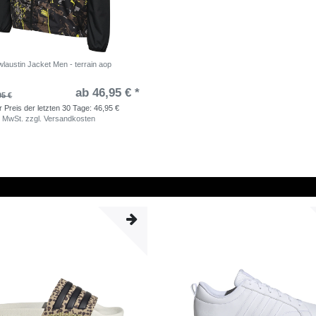
laustin Jacket Men - terrain aop
ab 46,95 € *
95 €
r Preis der letzten 30 Tage:
46,95 €
. MwSt.
zzgl.
Versandkosten