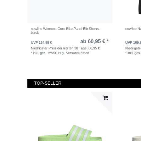
newline Womens Core Bike Panel Bib Shorts -
newline Nw
black
ab 60,95 € *
UVP 134,95 €
UVP 109,
Niedrigster Preis der letzten 30 Tage:
60,95 €
Niedrigste
*
inkl. ges. MwSt.
zzgl.
Versandkosten
*
inkl. ges
TOP-SELLER