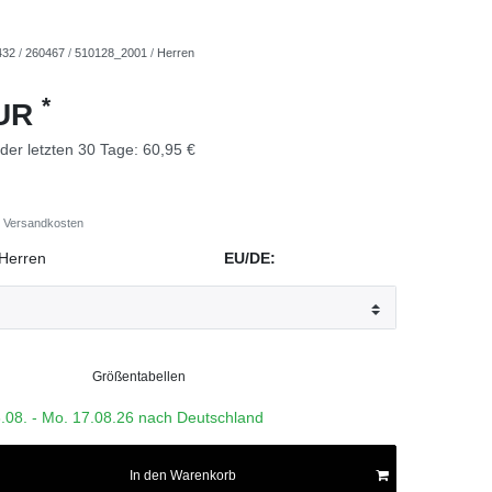
432
/
260467
/
510128_2001
/
Herren
*
EUR
 der letzten 30 Tage:
60,95 €
Versandkosten
Herren
EU/DE:
Größentabellen
3.08. - Mo. 17.08.26 nach Deutschland
In den Warenkorb