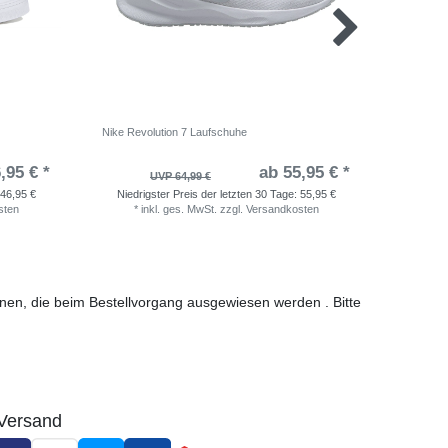
Nike Revolution 7 Laufschuhe
adidas Ru
,95 € *
ab 55,95 € *
UVP 64,99 €
46,95 €
Niedrigster Preis der letzten 30 Tage:
55,95 €
Niedri
sten
*
inkl. ges. MwSt.
zzgl.
Versandkosten
*
i
ionen, die beim Bestellvorgang ausgewiesen werden . Bitte
Versand