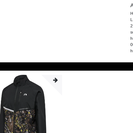
A
H
L
2
s
h
0
h