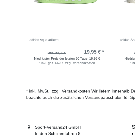
adidas Aqua adilette
adidas Sho
19,95 € *
UVP 23,00 €
Niedrigster Preis der letzten 30 Tage:
19,95 €
Niedrig
*
inkl. ges. MwSt.
zzgl.
Versandkosten
*
in
* inkl. MwSt., zzgl. Versandkosten Wir liefern innerhalb
beachte auch die zusätzlichen Versandpauschalen für Sp
S
Sport-Versand24 GmbH
In den Schlimmfuhren 8