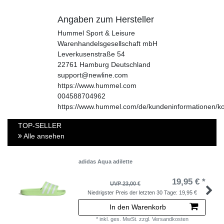
Angaben zum Hersteller
Hummel Sport & Leisure
Warenhandelsgesellschaft mbH
Leverkusenstraße
54
22761
Hamburg
Deutschland
support@newline.com
https://www.hummel.com
004588704962
https://www.hummel.com/de/kundeninformationen/ko
TOP-SELLER
Alle ansehen
adidas Aqua adilette
19,95 € *
UVP 23,00 €
Niedrigster Preis der letzten 30 Tage:
19,95 €
In den Warenkorb
*
inkl. ges. MwSt.
zzgl.
Versandkosten