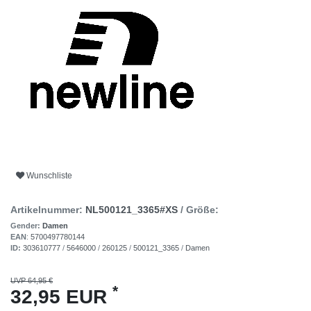
Wunschliste
Artikelnummer:
NL500121_3365#XS
/ Größe:
Gender:
Damen
EAN
:
5700497780144
ID:
303610777
/
5646000
/
260125
/
500121_3365
/
Damen
UVP 64,95 €
*
32,95 EUR