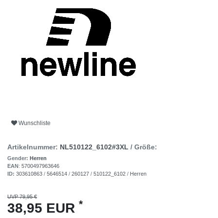
Wunschliste
Artikelnummer:
NL510122_6102#3XL
/ Größe:
Gender:
Herren
EAN
:
5700497963646
ID:
303610863
/
5646514
/
260127
/
510122_6102
/
Herren
UVP 79,95 €
*
38,95 EUR