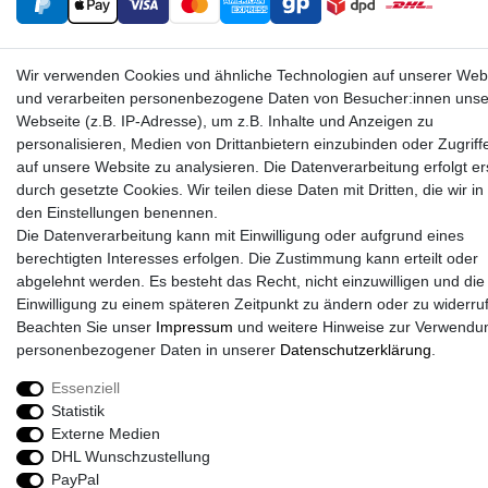
Wir verwenden Cookies und ähnliche Technologien auf unserer Web
und verarbeiten personenbezogene Daten von Besucher:innen unse
Webseite (z.B. IP-Adresse), um z.B. Inhalte und Anzeigen zu
personalisieren, Medien von Drittanbietern einzubinden oder Zugriff
auf unsere Website zu analysieren. Die Datenverarbeitung erfolgt er
Sport-Versand24 Community
durch gesetzte Cookies. Wir teilen diese Daten mit Dritten, die wir in
den Einstellungen benennen.
Sport-Versand24 Team Fan-Shop´s & Partner
Die Datenverarbeitung kann mit Einwilligung oder aufgrund eines
berechtigten Interesses erfolgen. Die Zustimmung kann erteilt oder
abgelehnt werden. Es besteht das Recht, nicht einzuwilligen und die
Einwilligung zu einem späteren Zeitpunkt zu ändern oder zu widerru
Beachten Sie unser
Impressum
und weitere Hinweise zur Verwendu
personenbezogener Daten in unserer
Daten­schutz­erklärung
.
Essenziell
Statistik
Externe Medien
DHL Wunschzustellung
PayPal