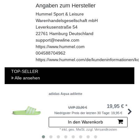
Angaben zum Hersteller
Hummel Sport & Leisure
Warenhandelsgesellschaft mbH
Leverkusenstraße
54
22761
Hamburg
Deutschland
support@newline.com
https://www.hummel.com
004588704962
https://www.hummel.com/de/kundeninformationen/ko
TOP-SELLER
Alle ansehen
adidas Aqua adilette
19,95 € *
UVP 23,00 €
Niedrigster Preis der letzten 30 Tage:
19,95 €
In den Warenkorb
*
inkl. ges. MwSt.
zzgl.
Versandkosten