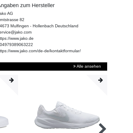
ngaben zum Hersteller
ako AG
mtstrasse
82
4673
Mulfingen - Hollenbach
Deutschland
ervice@jako.com
ttps://www.jako.de
04979389063222
ttps://www.jako.com/de-de/kontaktformular/
Alle ansehen