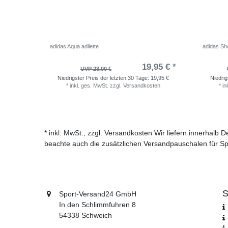
adidas Aqua adilette
adidas Sho
19,95 € *
UVP 23,00 €
Niedrigster Preis der letzten 30 Tage:
19,95 €
Niedrig
*
inkl. ges. MwSt.
zzgl.
Versandkosten
*
in
* inkl. MwSt., zzgl. Versandkosten Wir liefern innerhalb
beachte auch die zusätzlichen Versandpauschalen für Sp
S
Sport-Versand24 GmbH
In den Schlimmfuhren 8
54338 Schweich