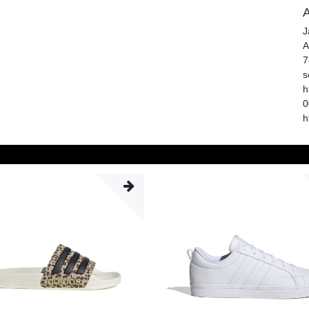
A
J
A
7
s
h
0
h