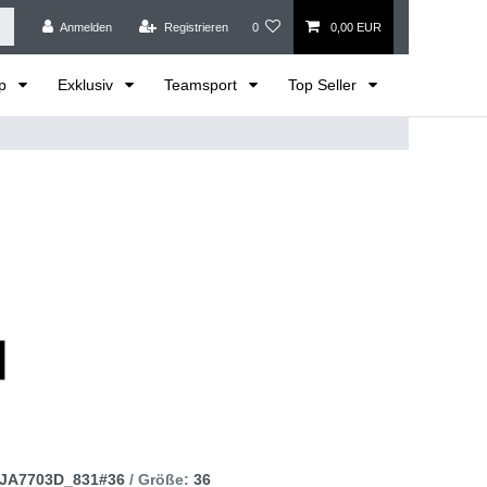
Anmelden
Registrieren
0
0,00 EUR
op
Exklusiv
Teamsport
Top Seller
JA7703D_831#36
/ Größe:
36