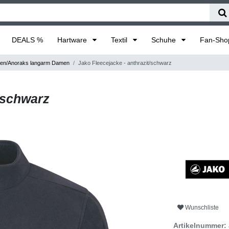
DEALS %
Hartware
Textil
Schuhe
Fan-Sh
en/Anoraks langarm Damen
Jako Fleecejacke - anthrazit/schwarz
/schwarz
Wunschliste
Artikelnummer: