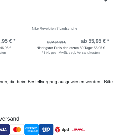
Nike Revolution 7 Laufschuhe
adidas Ru
,95 € *
ab 55,95 € *
UVP 64,99 €
46,95 €
Niedrigster Preis der letzten 30 Tage:
55,95 €
Niedri
sten
*
inkl. ges. MwSt.
zzgl.
Versandkosten
*
i
ionen, die beim Bestellvorgang ausgewiesen werden . Bitte
Versand