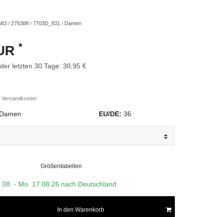
683
/
275388
/
7703D_831
/
Damen
*
EUR
 der letzten 30 Tage:
30,95 €
Versandkosten
Damen
EU/DE:
36
Größentabellen
3.08. - Mo. 17.08.26 nach Deutschland
In den Warenkorb