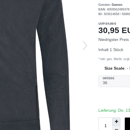
Gender:
Damen
EAN
:
4059562489378
ID:
303614658
/
5686
UVP 54,99 €
30,95 
Niedrigster Preis
Inhalt
1
Stück
* inkl. ges. MwSt. zzgl.
Size Scale
:
-
GRÖSSE
Lieferung: Do. 1