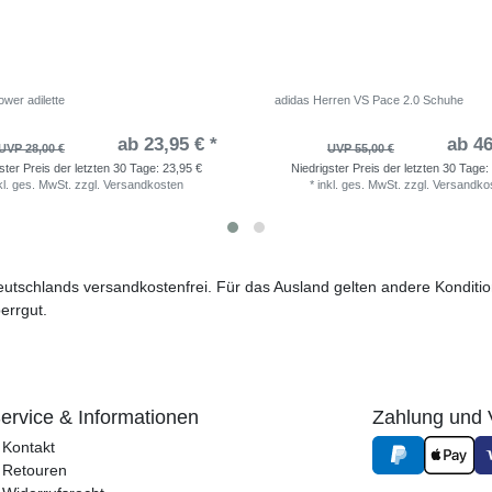
wer adilette
adidas Herren VS Pace 2.0 Schuhe
ab 23,95 € *
ab 46
UVP 28,00 €
UVP 55,00 €
ster Preis der letzten 30 Tage:
23,95 €
Niedrigster Preis der letzten 30 Tage:
kl. ges. MwSt.
zzgl.
Versandkosten
*
inkl. ges. MwSt.
zzgl.
Versandko
 Deutschlands versandkostenfrei. Für das Ausland gelten andere Kondit
errgut.
ervice & Informationen
Zahlung und 
Kontakt
Retouren