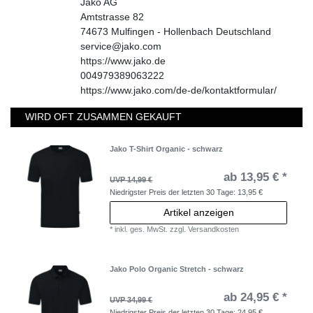
Jako AG
Amtstrasse
82
74673
Mulfingen - Hollenbach
Deutschland
service@jako.com
https://www.jako.de
004979389063222
https://www.jako.com/de-de/kontaktformular/
WIRD OFT ZUSAMMEN GEKAUFT
Jako T-Shirt Organic - schwarz
ab 13,95 € *
UVP 14,99 €
Niedrigster Preis der letzten 30 Tage:
13,95 €
Artikel anzeigen
*
inkl. ges. MwSt.
zzgl.
Versandkosten
Jako Polo Organic Stretch - schwarz
ab 24,95 € *
UVP 34,99 €
Niedrigster Preis der letzten 30 Tage:
24,95 €