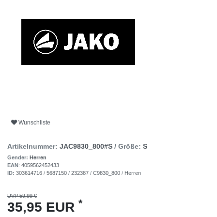
Wunschliste
Artikelnummer:
JAC9830_800#S
/ Größe:
S
Gender:
Herren
EAN
:
4059562452433
ID:
303614716
/
5687150
/
232387
/
C9830_800
/
Herren
UVP 59,99 €
*
35,95 EUR