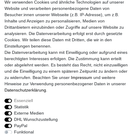
Wir verwenden Cookies und ähnliche Technologien auf unserer
Kontakt
Website und verarbeiten personenbezogene Daten von
Retouren
Besucher:innen unserer Webseite (z.B. IP-Adresse), um z.B.
Widerrufsrecht
Inhalte und Anzeigen zu personalisieren, Medien von
Widerrufs­formular
Drittanbietern einzubinden oder Zugriffe auf unsere Website zu
Impressum
analysieren. Die Datenverarbeitung erfolgt erst durch gesetzte
Daten­schutz­erklärung
Cookies. Wir teilen diese Daten mit Dritten, die wir in den
AGB
Einstellungen benennen.
Größentabelle
Die Datenverarbeitung kann mit Einwilligung oder aufgrund eines
Kataloge
berechtigten Interesses erfolgen. Die Zustimmung kann erteilt
Barrierefreiheitserklärung
oder abgelehnt werden. Es besteht das Recht, nicht einzuwilligen
Sicherheitsinformationen
und die Einwilligung zu einem späteren Zeitpunkt zu ändern oder
zu widerrufen. Beachten Sie unser
Impressum
und weitere
Hinweise zur Verwendung personenbezogener Daten in unserer
Daten­schutz­erklärung
.
Zahlung und Versand
Essenziell
Statistik
Externe Medien
DHL Wunschzustellung
PayPal
Funktional