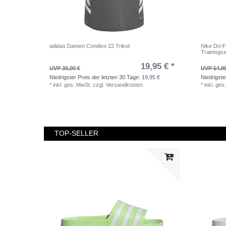
adidas Damen Condivo 22 Trikot
Nike Dri-
Trainingsa
19,95 € *
UVP 30,00 €
UVP 54,9
Niedrigster Preis der letzten 30 Tage:
19,95 €
Niedrigste
*
inkl. ges. MwSt.
zzgl.
Versandkosten
*
inkl. ges
TOP-SELLER