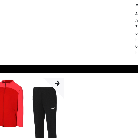
A
J
A
7
s
h
0
h