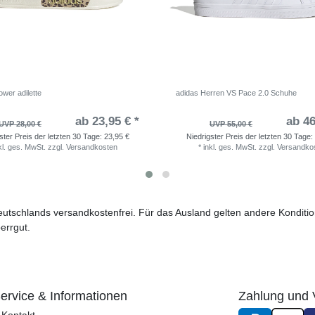
wer adilette
adidas Herren VS Pace 2.0 Schuhe
ab 23,95 € *
ab 46
UVP 28,00 €
UVP 55,00 €
ster Preis der letzten 30 Tage:
23,95 €
Niedrigster Preis der letzten 30 Tage:
kl. ges. MwSt.
zzgl.
Versandkosten
*
inkl. ges. MwSt.
zzgl.
Versandko
 Deutschlands versandkostenfrei. Für das Ausland gelten andere Kondit
errgut.
ervice & Informationen
Zahlung und 
Kontakt