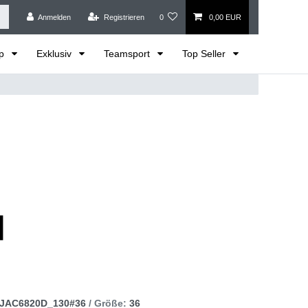
Anmelden
Registrieren
0
0,00 EUR
op
Exklusiv
Teamsport
Top Seller
JAC6820D_130#36
/ Größe:
36