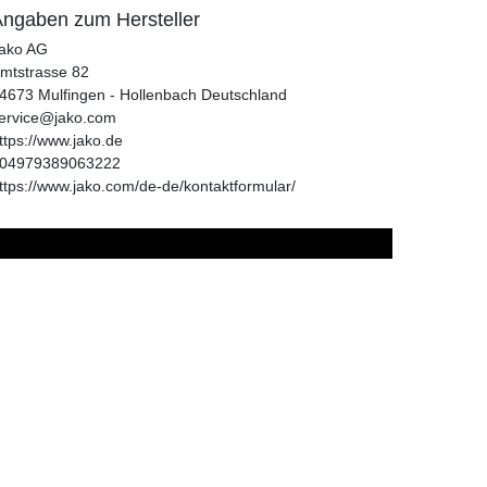
ngaben zum Hersteller
ako AG
mtstrasse
82
4673
Mulfingen - Hollenbach
Deutschland
ervice@jako.com
ttps://www.jako.de
04979389063222
ttps://www.jako.com/de-de/kontaktformular/