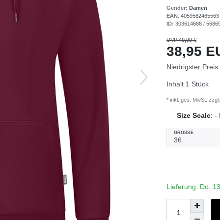
Gender:
Damen
EAN
:
4059562465563
ID:
303614688
/
5686
UVP 49,99 €
38,95 
Niedrigster Preis
Inhalt
1
Stück
* inkl. ges. MwSt. zzgl.
Size Scale
:
-
GRÖSSE
Lieferung: Do. 1