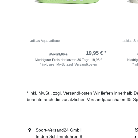
adidas Aqua adilette
adidas Sho
19,95 € *
UVP 23,00 €
Niedrigster Preis der letzten 30 Tage:
19,95 €
Niedrig
*
inkl. ges. MwSt.
zzgl.
Versandkosten
*
in
* inkl. MwSt., zzgl. Versandkosten Wir liefern innerhalb
beachte auch die zusätzlichen Versandpauschalen für Sp
S
Sport-Versand24 GmbH
In den Schlimmfuhren 8