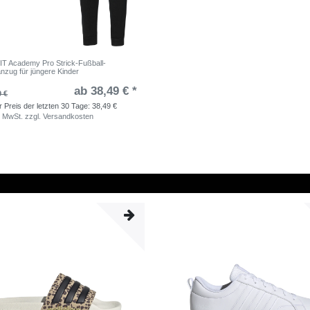
FIT Academy Pro Strick-Fußball-
nzug für jüngere Kinder
ab 38,49 € *
9 €
r Preis der letzten 30 Tage:
38,49 €
. MwSt.
zzgl.
Versandkosten