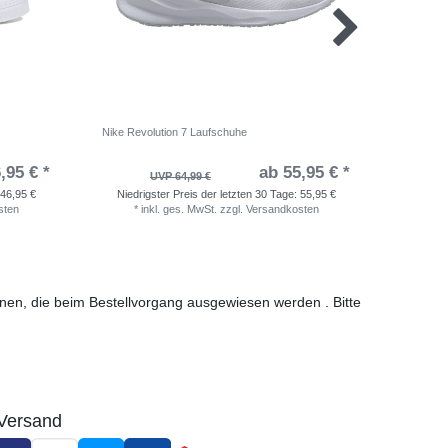
Nike Revolution 7 Laufschuhe
adidas Ru
,95 € *
ab 55,95 € *
UVP 64,99 €
46,95 €
Niedrigster Preis der letzten 30 Tage:
55,95 €
Niedri
sten
*
inkl. ges. MwSt.
zzgl.
Versandkosten
*
i
ionen, die beim Bestellvorgang ausgewiesen werden . Bitte
Versand