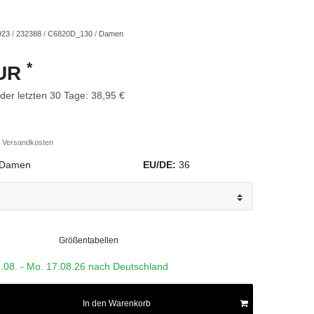
923
/
232388
/
C6820D_130
/
Damen
*
EUR
 der letzten 30 Tage:
38,95 €
Versandkosten
Damen
EU/DE:
36
Größentabellen
3.08. - Mo. 17.08.26 nach Deutschland
In den Warenkorb