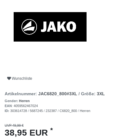
Wunschliste
Artikelnummer:
JAC6820_800#3XL
/ Größe:
3XL
Gender:
Herren
EAN
:
4059562467024
ID:
303614728
/
5687245
/
232387
/
C6820_800
/
Herren
UVP 49,99 €
*
38,95 EUR