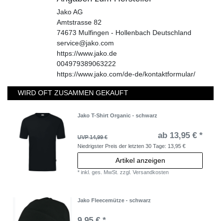
Jako AG
Amtstrasse
82
74673
Mulfingen - Hollenbach
Deutschland
service@jako.com
https://www.jako.de
004979389063222
https://www.jako.com/de-de/kontaktformular/
WIRD OFT ZUSAMMEN GEKAUFT
Jako T-Shirt Organic - schwarz
ab 13,95 € *
UVP 14,99 €
Niedrigster Preis der letzten 30 Tage:
13,95 €
Artikel anzeigen
*
inkl. ges. MwSt.
zzgl.
Versandkosten
Jako Fleecemütze - schwarz
9,95 € *