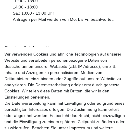
10:00 - 13:00
14:00 - 18:00
Sa.: 10:00 - 13:00 Uhr
Anfragen per Mail werden von Mo. bis Fr. beantwortet.
Service & Informationen
Wir verwenden Cookies und ähnliche Technologien auf unserer
Kontakt
Website und verarbeiten personenbezogene Daten von
Retouren
Besucher:innen unserer Webseite (z.B. IP-Adresse), um z.B.
Widerrufsrecht
Inhalte und Anzeigen zu personalisieren, Medien von
Widerrufs­formular
Drittanbietern einzubinden oder Zugriffe auf unsere Website zu
Impressum
analysieren. Die Datenverarbeitung erfolgt erst durch gesetzte
Daten­schutz­erklärung
Cookies. Wir teilen diese Daten mit Dritten, die wir in den
AGB
Einstellungen benennen.
Größentabelle
Die Datenverarbeitung kann mit Einwilligung oder aufgrund eines
Kataloge
berechtigten Interesses erfolgen. Die Zustimmung kann erteilt
Barrierefreiheitserklärung
oder abgelehnt werden. Es besteht das Recht, nicht einzuwilligen
Sicherheitsinformationen
und die Einwilligung zu einem späteren Zeitpunkt zu ändern oder
zu widerrufen. Beachten Sie unser
Impressum
und weitere