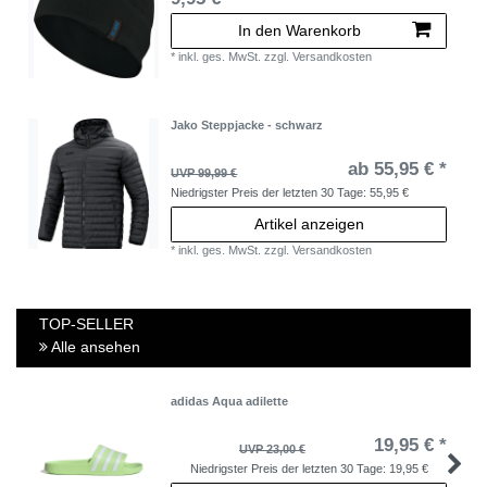
In den Warenkorb
*
inkl. ges. MwSt.
zzgl.
Versandkosten
Jako Steppjacke - schwarz
ab 55,95 € *
UVP 99,99 €
Niedrigster Preis der letzten 30 Tage:
55,95 €
Artikel anzeigen
*
inkl. ges. MwSt.
zzgl.
Versandkosten
TOP-SELLER
Alle ansehen
adidas Aqua adilette
19,95 € *
UVP 23,00 €
Niedrigster Preis der letzten 30 Tage:
19,95 €