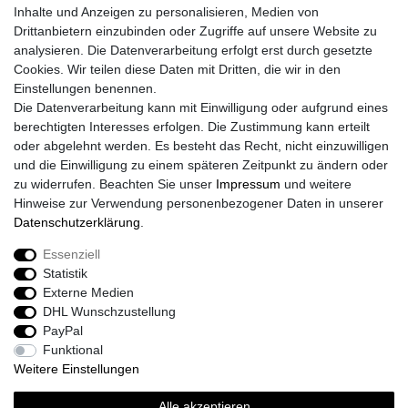
Inhalte und Anzeigen zu personalisieren, Medien von
Widerrufs­formular
Drittanbietern einzubinden oder Zugriffe auf unsere Website zu
Impressum
analysieren. Die Datenverarbeitung erfolgt erst durch gesetzte
Daten­schutz­erklärung
Cookies. Wir teilen diese Daten mit Dritten, die wir in den
AGB
Einstellungen benennen.
Größentabelle
Die Datenverarbeitung kann mit Einwilligung oder aufgrund eines
Kataloge
berechtigten Interesses erfolgen. Die Zustimmung kann erteilt
Barrierefreiheitserklärung
oder abgelehnt werden. Es besteht das Recht, nicht einzuwilligen
Sicherheitsinformationen
und die Einwilligung zu einem späteren Zeitpunkt zu ändern oder
zu widerrufen. Beachten Sie unser
Impressum
und weitere
Hinweise zur Verwendung personenbezogener Daten in unserer
Daten­schutz­erklärung
.
Zahlung und Versand
Essenziell
Statistik
Externe Medien
DHL Wunschzustellung
PayPal
Funktional
Weitere Einstellungen
Alle akzeptieren