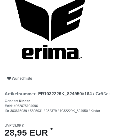
Wunschliste
Artikelnummer:
ER1032229K_824950#164
/ Größe:
Gender:
Kinder
EAN
:
4062075104096
ID:
303615989
/
5695031
/
232379
/
1032229K_824950
/
Kinder
UVP 39,99 €
*
28,95 EUR