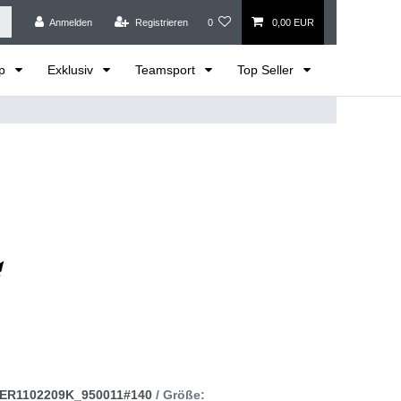
Anmelden
Registrieren
0
0,00 EUR
op
Exklusiv
Teamsport
Top Seller
ER1102209K_950011#140
/ Größe: