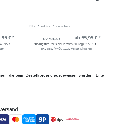
Nike Revolution 7 Laufschuhe
adidas Ru
,95 € *
ab 55,95 € *
UVP 64,99 €
46,95 €
Niedrigster Preis der letzten 30 Tage:
55,95 €
Niedri
sten
*
inkl. ges. MwSt.
zzgl.
Versandkosten
*
i
ionen, die beim Bestellvorgang ausgewiesen werden . Bitte
Versand