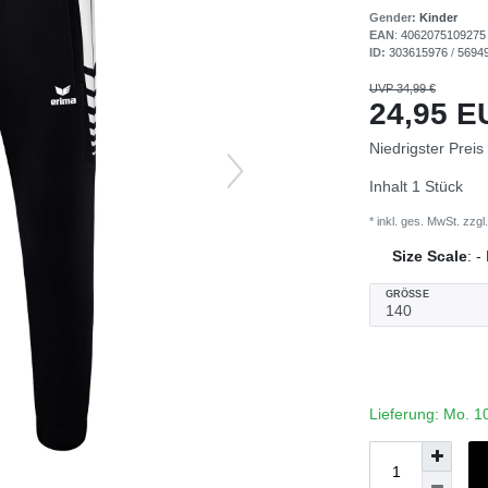
Gender:
Kinder
EAN
:
4062075109275
ID:
303615976
/
5694
UVP 34,99 €
24,95 
Niedrigster Preis
Inhalt
1
Stück
* inkl. ges. MwSt. zzgl.
Size Scale
:
-
GRÖSSE
Lieferung: Mo. 1