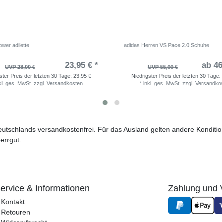
wer adilette
adidas Herren VS Pace 2.0 Schuhe
23,95 € *
ab 46
UVP 28,00 €
UVP 55,00 €
ster Preis der letzten 30 Tage:
23,95 €
Niedrigster Preis der letzten 30 Tage:
kl. ges. MwSt.
zzgl.
Versandkosten
*
inkl. ges. MwSt.
zzgl.
Versandko
 Deutschlands versandkostenfrei. Für das Ausland gelten andere Kondit
errgut.
ervice & Informationen
Zahlung und 
Kontakt
Retouren