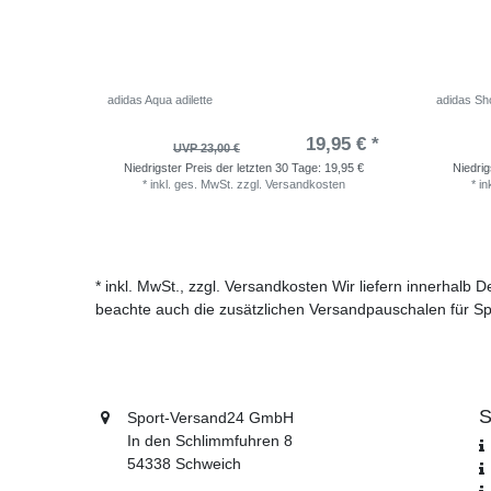
adidas Aqua adilette
adidas Sho
19,95 € *
UVP 23,00 €
Niedrigster Preis der letzten 30 Tage:
19,95 €
Niedrig
*
inkl. ges. MwSt.
zzgl.
Versandkosten
*
in
* inkl. MwSt., zzgl. Versandkosten Wir liefern innerhalb
beachte auch die zusätzlichen Versandpauschalen für Sp
S
Sport-Versand24 GmbH
In den Schlimmfuhren 8
54338 Schweich