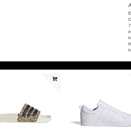
A
E
C
7
i
h
0
h