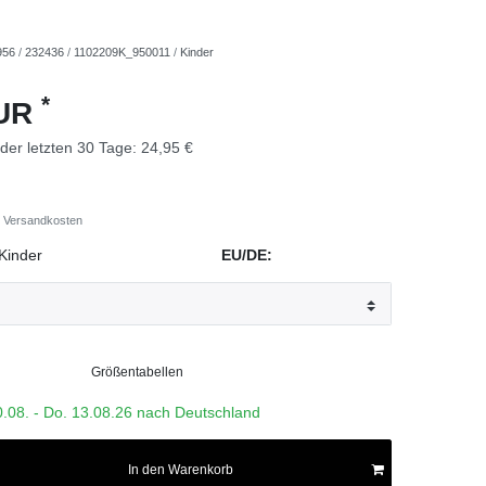
956
/
232436
/
1102209K_950011
/
Kinder
*
EUR
 der letzten 30 Tage:
24,95 €
Versandkosten
Kinder
EU/DE:
Größentabellen
0.08. - Do. 13.08.26 nach Deutschland
In den Warenkorb