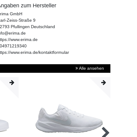
ngaben zum Hersteller
rima GmbH
arl-Zeiss-Straße
9
2793
Pfullingen
Deutschland
nfo@erima.de
ttps://www.erima.de
04971219340
ttps://www.erima.de/kontaktformular
Alle ansehen