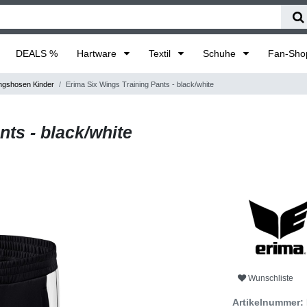
DEALS %
Hartware
Textil
Schuhe
Fan-Sh
ngshosen Kinder
Erima Six Wings Training Pants - black/white
ts - black/white
Wunschliste
Artikelnummer: