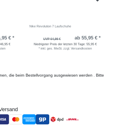
Nike Revolution 7 Laufschuhe
adidas Ru
,95 € *
ab 55,95 € *
UVP 64,99 €
46,95 €
Niedrigster Preis der letzten 30 Tage:
55,95 €
Niedri
sten
*
inkl. ges. MwSt.
zzgl.
Versandkosten
*
i
ionen, die beim Bestellvorgang ausgewiesen werden . Bitte
Versand