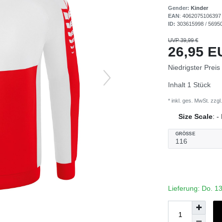
Gender:
Kinder
EAN
:
4062075106397
ID:
303615998
/
5695
UVP 39,99 €
26,95 
Niedrigster Preis
Inhalt
1
Stück
* inkl. ges. MwSt. zzgl.
Size Scale
:
-
GRÖSSE
Lieferung: Do. 1