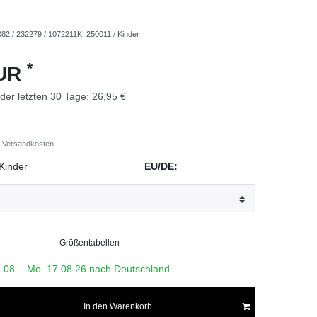
082
/
232279
/
1072211K_250011
/
Kinder
*
EUR
 der letzten 30 Tage:
26,95 €
Versandkosten
Kinder
EU/DE:
Größentabellen
3.08. - Mo. 17.08.26 nach Deutschland
In den Warenkorb