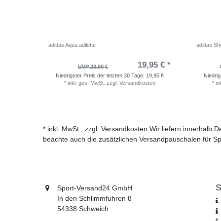
adidas Aqua adilette
adidas Sho
19,95 € *
UVP 23,00 €
Niedrigster Preis der letzten 30 Tage:
19,95 €
Niedrig
*
inkl. ges. MwSt.
zzgl.
Versandkosten
*
in
* inkl. MwSt., zzgl. Versandkosten Wir liefern innerhalb
beachte auch die zusätzlichen Versandpauschalen für Sp
S
Sport-Versand24 GmbH
In den Schlimmfuhren 8
54338 Schweich