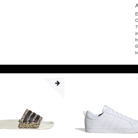
A
E
C
7
i
h
0
h