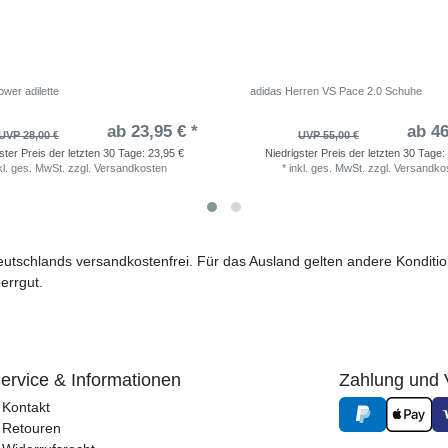
wer adilette
adidas Herren VS Pace 2.0 Schuhe
ab 23,95 € *
ab 46
UVP 28,00 €
UVP 55,00 €
ster Preis der letzten 30 Tage:
23,95 €
Niedrigster Preis der letzten 30 Tage:
kl. ges. MwSt.
zzgl.
Versandkosten
*
inkl. ges. MwSt.
zzgl.
Versandko
 Deutschlands versandkostenfrei. Für das Ausland gelten andere Kondit
errgut.
ervice & Informationen
Zahlung und 
Kontakt
Retouren