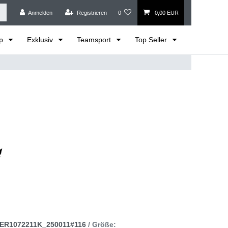
Anmelden
Registrieren
0
0,00 EUR
op
Exklusiv
Teamsport
Top Seller
ER1072211K_250011#116
/ Größe: