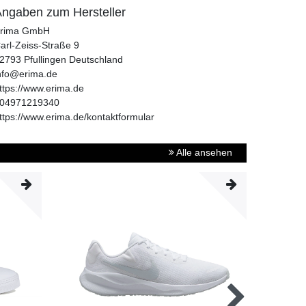
ngaben zum Hersteller
rima GmbH
arl-Zeiss-Straße
9
2793
Pfullingen
Deutschland
nfo@erima.de
ttps://www.erima.de
04971219340
ttps://www.erima.de/kontaktformular
Alle ansehen