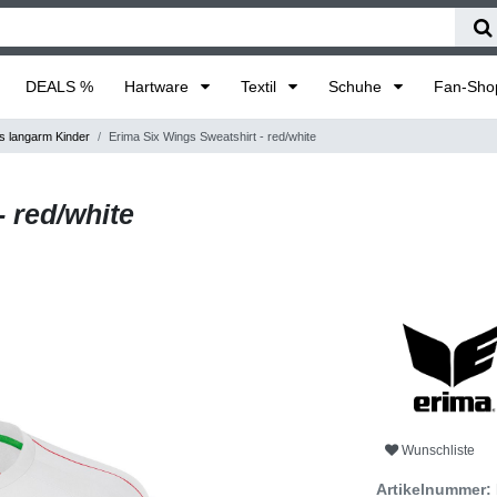
DEALS %
Hartware
Textil
Schuhe
Fan-Sh
s langarm Kinder
Erima Six Wings Sweatshirt - red/white
 red/white
Wunschliste
Artikelnummer: