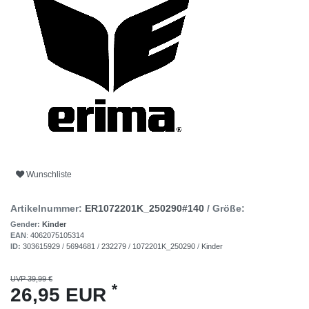
Wunschliste
Artikelnummer:
ER1072201K_250290#140
/ Größe:
Gender:
Kinder
EAN
:
4062075105314
ID:
303615929
/
5694681
/
232279
/
1072201K_250290
/
Kinder
UVP 39,99 €
*
26,95 EUR