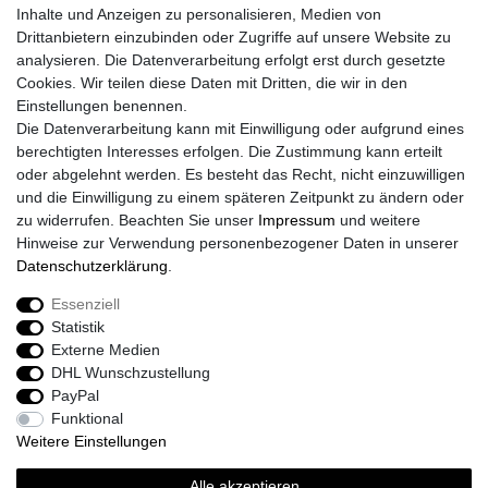
Inhalte und Anzeigen zu personalisieren, Medien von
Widerrufs­formular
Drittanbietern einzubinden oder Zugriffe auf unsere Website zu
Impressum
analysieren. Die Datenverarbeitung erfolgt erst durch gesetzte
Daten­schutz­erklärung
Cookies. Wir teilen diese Daten mit Dritten, die wir in den
AGB
Einstellungen benennen.
Größentabelle
Die Datenverarbeitung kann mit Einwilligung oder aufgrund eines
Kataloge
berechtigten Interesses erfolgen. Die Zustimmung kann erteilt
Barrierefreiheitserklärung
oder abgelehnt werden. Es besteht das Recht, nicht einzuwilligen
Sicherheitsinformationen
und die Einwilligung zu einem späteren Zeitpunkt zu ändern oder
zu widerrufen. Beachten Sie unser
Impressum
und weitere
Hinweise zur Verwendung personenbezogener Daten in unserer
Daten­schutz­erklärung
.
Zahlung und Versand
Essenziell
Statistik
Externe Medien
DHL Wunschzustellung
PayPal
Funktional
Weitere Einstellungen
Alle akzeptieren