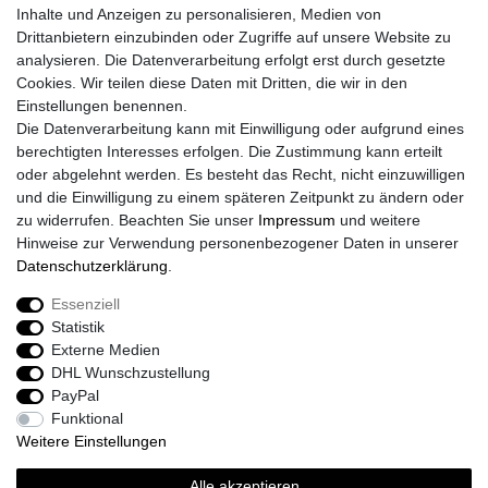
Inhalte und Anzeigen zu personalisieren, Medien von
Widerrufs­formular
Drittanbietern einzubinden oder Zugriffe auf unsere Website zu
Impressum
analysieren. Die Datenverarbeitung erfolgt erst durch gesetzte
Daten­schutz­erklärung
Cookies. Wir teilen diese Daten mit Dritten, die wir in den
AGB
Einstellungen benennen.
Größentabelle
Die Datenverarbeitung kann mit Einwilligung oder aufgrund eines
Kataloge
berechtigten Interesses erfolgen. Die Zustimmung kann erteilt
Barrierefreiheitserklärung
oder abgelehnt werden. Es besteht das Recht, nicht einzuwilligen
Sicherheitsinformationen
und die Einwilligung zu einem späteren Zeitpunkt zu ändern oder
zu widerrufen. Beachten Sie unser
Impressum
und weitere
Hinweise zur Verwendung personenbezogener Daten in unserer
Daten­schutz­erklärung
.
Zahlung und Versand
Essenziell
Statistik
Externe Medien
DHL Wunschzustellung
PayPal
Funktional
Weitere Einstellungen
Alle akzeptieren