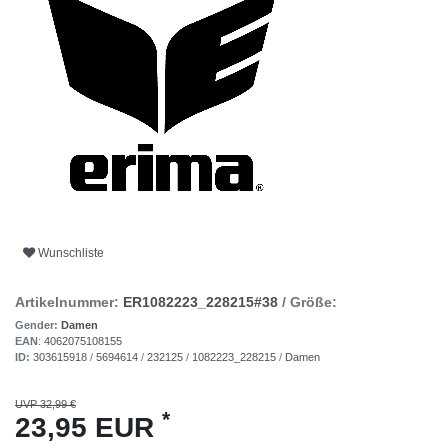
Wunschliste
Artikelnummer:
ER1082223_228215#38
/ Größe:
Gender:
Damen
EAN
:
4062075108155
ID:
303615918
/
5694614
/
232125
/
1082223_228215
/
Damen
UVP 32,99 €
*
23,95 EUR