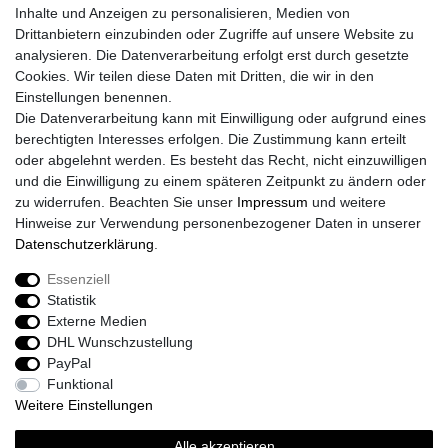
Inhalte und Anzeigen zu personalisieren, Medien von
Widerrufs­formular
Drittanbietern einzubinden oder Zugriffe auf unsere Website zu
Impressum
analysieren. Die Datenverarbeitung erfolgt erst durch gesetzte
Daten­schutz­erklärung
Cookies. Wir teilen diese Daten mit Dritten, die wir in den
AGB
Einstellungen benennen.
Größentabelle
Die Datenverarbeitung kann mit Einwilligung oder aufgrund eines
Kataloge
berechtigten Interesses erfolgen. Die Zustimmung kann erteilt
Barrierefreiheitserklärung
oder abgelehnt werden. Es besteht das Recht, nicht einzuwilligen
Sicherheitsinformationen
und die Einwilligung zu einem späteren Zeitpunkt zu ändern oder
zu widerrufen. Beachten Sie unser
Impressum
und weitere
Hinweise zur Verwendung personenbezogener Daten in unserer
Daten­schutz­erklärung
.
Zahlung und Versand
Essenziell
Statistik
Externe Medien
DHL Wunschzustellung
PayPal
Funktional
Weitere Einstellungen
Alle akzeptieren