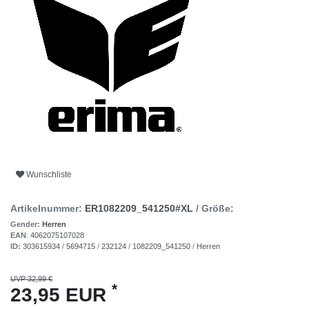
Wunschliste
Artikelnummer:
ER1082209_541250#XL
/ Größe:
Gender:
Herren
EAN
:
4062075107028
ID:
303615934
/
5694715
/
232124
/
1082209_541250
/
Herren
UVP 32,99 €
*
23,95 EUR