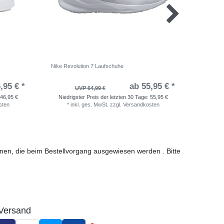
Nike Revolution 7 Laufschuhe
adidas Ru
,95 € *
ab 55,95 € *
UVP 64,99 €
46,95 €
Niedrigster Preis der letzten 30 Tage:
55,95 €
Niedri
sten
*
inkl. ges. MwSt.
zzgl.
Versandkosten
*
i
ionen, die beim Bestellvorgang ausgewiesen werden . Bitte
Versand