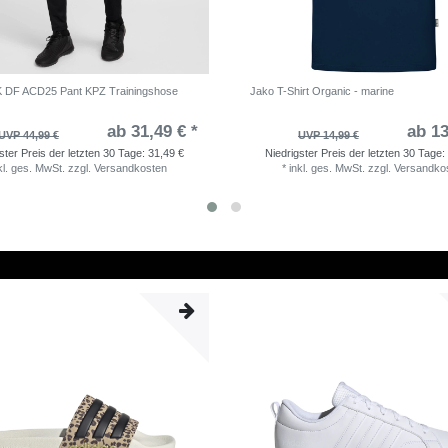
K DF ACD25 Pant KPZ Trainingshose
Jako T-Shirt Organic - marine
ab 31,49 € *
ab 13
UVP 44,99 €
UVP 14,99 €
ster Preis der letzten 30 Tage:
31,49 €
Niedrigster Preis der letzten 30 Tage:
kl. ges. MwSt.
zzgl.
Versandkosten
*
inkl. ges. MwSt.
zzgl.
Versandko