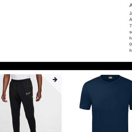
A
J
A
7
s
h
0
h