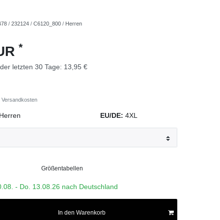
478
/
232124
/
C6120_800
/
Herren
*
EUR
 der letzten 30 Tage:
13,95 €
Versandkosten
Herren
EU/DE:
4XL
Größentabellen
0.08. - Do. 13.08.26 nach Deutschland
In den Warenkorb