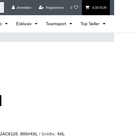
Anmelden
Registrieren
0
0,00 EUR
op
Exklusiv
Teamsport
Top Seller
JAC6120_800#4XL
/ Größe:
4XL