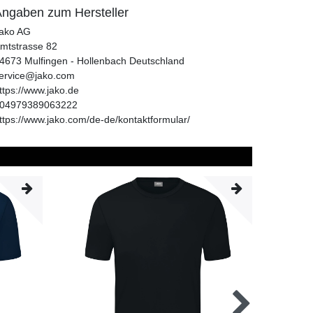
ngaben zum Hersteller
ako AG
mtstrasse
82
4673
Mulfingen - Hollenbach
Deutschland
ervice@jako.com
ttps://www.jako.de
04979389063222
ttps://www.jako.com/de-de/kontaktformular/