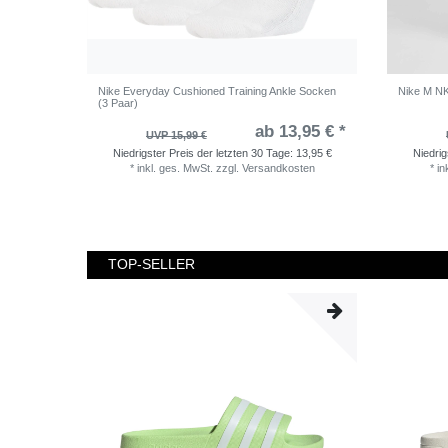
Nike Everyday Cushioned Training Ankle Socken
Nike M N
(3 Paar)
ab 13,95 € *
UVP 15,99 €
Niedrigster Preis der letzten 30 Tage:
13,95 €
Niedrig
*
inkl. ges. MwSt.
zzgl.
Versandkosten
*
in
TOP-SELLER