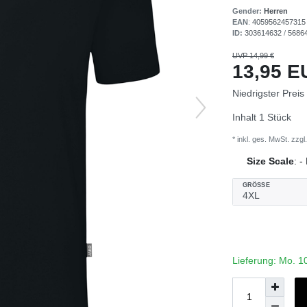
Gender:
Herren
EAN
:
4059562457315
ID:
303614632
/
5686
UVP 14,99 €
13,95 
Niedrigster Preis
Inhalt
1
Stück
* inkl. ges. MwSt. zzgl.
Size Scale
:
-
GRÖSSE
Lieferung: Mo. 1