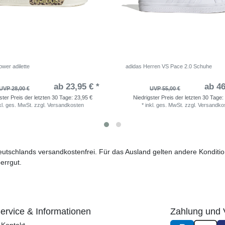
wer adilette
adidas Herren VS Pace 2.0 Schuhe
ab 23,95 € *
ab 46
UVP 28,00 €
UVP 55,00 €
ster Preis der letzten 30 Tage:
23,95 €
Niedrigster Preis der letzten 30 Tage:
kl. ges. MwSt.
zzgl.
Versandkosten
*
inkl. ges. MwSt.
zzgl.
Versandko
 Deutschlands versandkostenfrei. Für das Ausland gelten andere Kondit
errgut.
ervice & Informationen
Zahlung und 
Kontakt