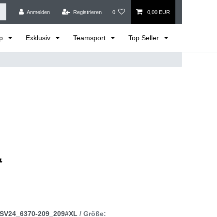
Anmelden
Registrieren
0
0,00 EUR
op
Exklusiv
Teamsport
Top Seller
SV24_6370-209_209#XL
/ Größe: