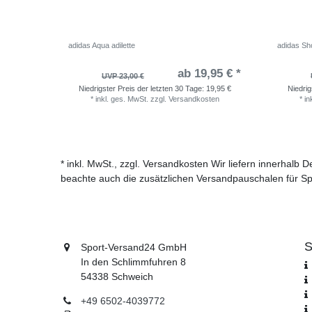
adidas Aqua adilette
adidas Sho
ab 19,95 € *
UVP 23,00 €
Niedrigster Preis der letzten 30 Tage:
19,95 €
Niedrig
*
inkl. ges. MwSt.
zzgl.
Versandkosten
*
in
* inkl. MwSt., zzgl. Versandkosten Wir liefern innerhalb
beachte auch die zusätzlichen Versandpauschalen für Sp
S
Sport-Versand24 GmbH
In den Schlimmfuhren 8
54338 Schweich
+49 6502-4039772