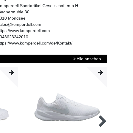
omperdell Sportartikel Gesellschaft m.b.H.
agnermühle
30
310
Mondsee
ales@komperdell.com
ttps://www.komperdell.com
043623242010
ttps://www.komperdell.com/de/Kontakt/
Alle ansehen