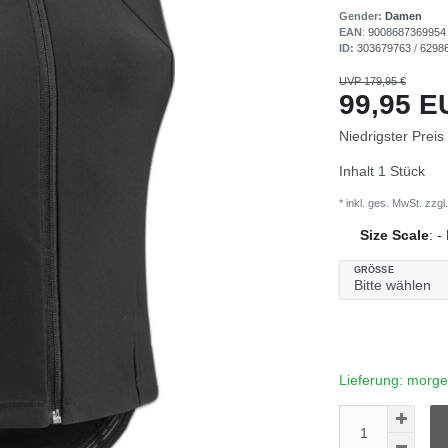
Gender:
Damen
EAN
:
9008687369954
ID:
303679763
/
6298
UVP 179,95 €
99,95 
Niedrigster Preis
Inhalt
1
Stück
* inkl. ges. MwSt. zzgl.
Size Scale
:
-
GRÖSSE
Lieferung:
morge