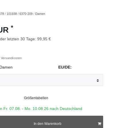
678
/
101938
/
6370-209
/
Damen
*
EUR
 der letzten 30 Tage:
99,95 €
Versandkosten
Damen
EU/DE:
Größentabellen
n
Fr. 07.08.
- Mo. 10.08.26 nach Deutschland
In den Warenkorb