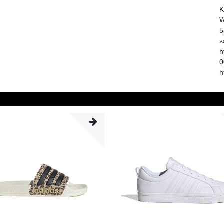
K
W
5
s
h
0
h