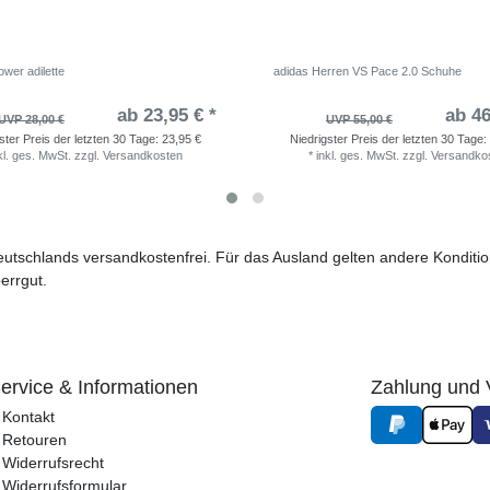
wer adilette
adidas Herren VS Pace 2.0 Schuhe
ab 23,95 € *
ab 46
UVP 28,00 €
UVP 55,00 €
ster Preis der letzten 30 Tage:
23,95 €
Niedrigster Preis der letzten 30 Tage:
kl. ges. MwSt.
zzgl.
Versandkosten
*
inkl. ges. MwSt.
zzgl.
Versandko
 Deutschlands versandkostenfrei. Für das Ausland gelten andere Kondit
errgut.
ervice & Informationen
Zahlung und 
Kontakt
Retouren
Widerrufsrecht
Widerrufs­formular