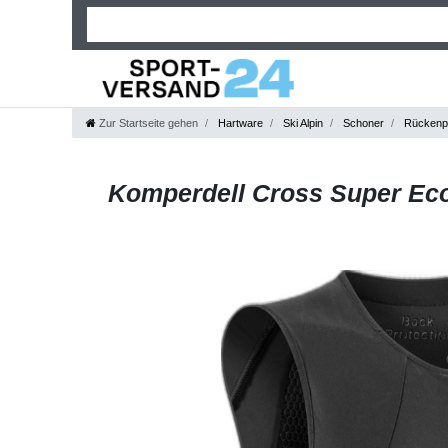
Zur Startseite gehen
Hartware
Ski Alpin
Schoner
Rückenpr
Komperdell Cross Super Ec