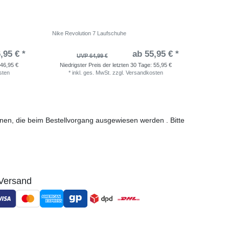
Nike Revolution 7 Laufschuhe
adidas Ru
,95 € *
ab 55,95 € *
UVP 64,99 €
46,95 €
Niedrigster Preis der letzten 30 Tage:
55,95 €
Niedri
sten
*
inkl. ges. MwSt.
zzgl.
Versandkosten
*
i
ionen, die beim Bestellvorgang ausgewiesen werden . Bitte
Versand