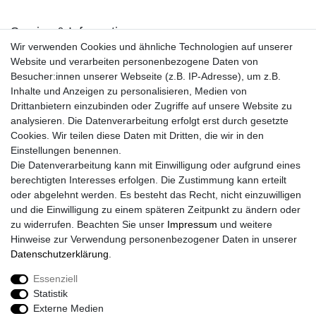
Service & Informationen
Wir verwenden Cookies und ähnliche Technologien auf unserer
Kontakt
Website und verarbeiten personenbezogene Daten von
Retouren
Besucher:innen unserer Webseite (z.B. IP-Adresse), um z.B.
Widerrufsrecht
Inhalte und Anzeigen zu personalisieren, Medien von
Widerrufs­formular
Drittanbietern einzubinden oder Zugriffe auf unsere Website zu
Impressum
analysieren. Die Datenverarbeitung erfolgt erst durch gesetzte
Daten­schutz­erklärung
Cookies. Wir teilen diese Daten mit Dritten, die wir in den
AGB
Einstellungen benennen.
Größentabelle
Die Datenverarbeitung kann mit Einwilligung oder aufgrund eines
Kataloge
berechtigten Interesses erfolgen. Die Zustimmung kann erteilt
Barrierefreiheitserklärung
oder abgelehnt werden. Es besteht das Recht, nicht einzuwilligen
Sicherheitsinformationen
und die Einwilligung zu einem späteren Zeitpunkt zu ändern oder
zu widerrufen. Beachten Sie unser
Impressum
und weitere
Hinweise zur Verwendung personenbezogener Daten in unserer
Daten­schutz­erklärung
.
Zahlung und Versand
Essenziell
Statistik
Externe Medien