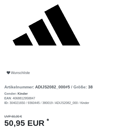
Wunschliste
Artikelnummer:
ADIJS2082_000#5
/ Größe:
38
Gender:
Kinder
EAN
:
4068812958847
ID:
304021650
/
9360445
/
380019
/
ADIJS2082_000
/
Kinder
UVP 60,00 €
*
50,95 EUR