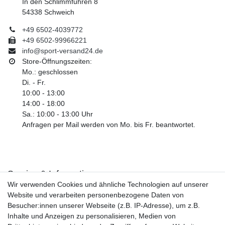
In den Schlimmfuhren 8
54338 Schweich
+49 6502-4039772
+49 6502-99966221
info@sport-versand24.de
Store-Öffnungszeiten:
Mo.: geschlossen
Di. - Fr.
10:00 - 13:00
14:00 - 18:00
Sa.: 10:00 - 13:00 Uhr
Anfragen per Mail werden von Mo. bis Fr. beantwortet.
Service & Informationen
Wir verwenden Cookies und ähnliche Technologien auf unserer
Kontakt
Website und verarbeiten personenbezogene Daten von
Retouren
Besucher:innen unserer Webseite (z.B. IP-Adresse), um z.B.
Widerrufsrecht
Inhalte und Anzeigen zu personalisieren, Medien von
Widerrufs­formular