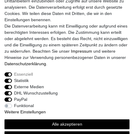
Drittanbietern einzubinden oder Zugriffe auf unsere Website zu
Impressum
analysieren. Die Datenverarbeitung erfolgt erst durch gesetzte
Daten­schutz­erklärung
Cookies. Wir teilen diese Daten mit Dritten, die wir in den
AGB
Einstellungen benennen.
Größentabelle
Die Datenverarbeitung kann mit Einwilligung oder aufgrund eines
Kataloge
berechtigten Interesses erfolgen. Die Zustimmung kann erteilt
Barrierefreiheitserklärung
oder abgelehnt werden. Es besteht das Recht, nicht einzuwilligen
Sicherheitsinformationen
und die Einwilligung zu einem späteren Zeitpunkt zu ändern oder
zu widerrufen. Beachten Sie unser
Impressum
und weitere
Hinweise zur Verwendung personenbezogener Daten in unserer
Daten­schutz­erklärung
.
Zahlung und Versand
Essenziell
Statistik
Externe Medien
DHL Wunschzustellung
PayPal
Funktional
Weitere Einstellungen
Alle akzeptieren
Sport-Versand24 Community