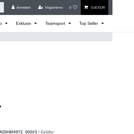
Anmelden
Registrieren
0
0,00 EUR
op
Exklusiv
Teamsport
Top Seller
ADIHM4972_000#3
/ Größe: