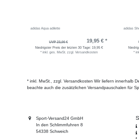
adidas Aqua adilette
adidas Sho
19,95 € *
UVP 23,00 €
Niedrigster Preis der letzten 30 Tage:
19,95 €
Niedrig
*
inkl. ges. MwSt.
zzgl.
Versandkosten
*
in
* inkl. MwSt., zzgl. Versandkosten Wir liefern innerhalb
beachte auch die zusätzlichen Versandpauschalen für Sp
S
Sport-Versand24 GmbH
In den Schlimmfuhren 8
54338 Schweich