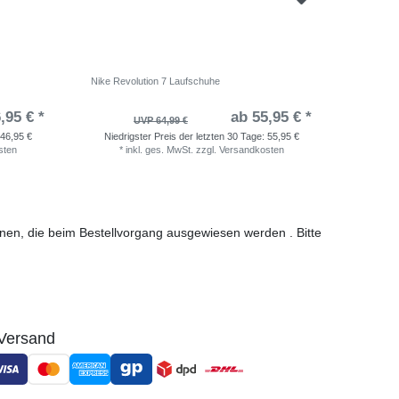
Nike Revolution 7 Laufschuhe
adidas Ru
,95 € *
ab 55,95 € *
UVP 64,99 €
46,95 €
Niedrigster Preis der letzten 30 Tage:
55,95 €
Niedri
sten
*
inkl. ges. MwSt.
zzgl.
Versandkosten
*
i
ionen, die beim Bestellvorgang ausgewiesen werden . Bitte
Versand