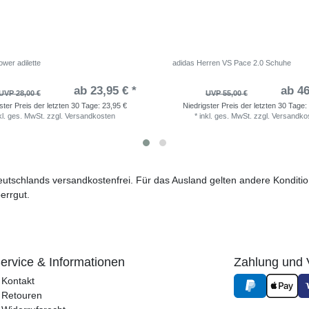
wer adilette
adidas Herren VS Pace 2.0 Schuhe
ab 23,95 € *
ab 46
UVP 28,00 €
UVP 55,00 €
ster Preis der letzten 30 Tage:
23,95 €
Niedrigster Preis der letzten 30 Tage:
kl. ges. MwSt.
zzgl.
Versandkosten
*
inkl. ges. MwSt.
zzgl.
Versandko
 Deutschlands versandkostenfrei. Für das Ausland gelten andere Kondit
errgut.
ervice & Informationen
Zahlung und 
Kontakt
Retouren