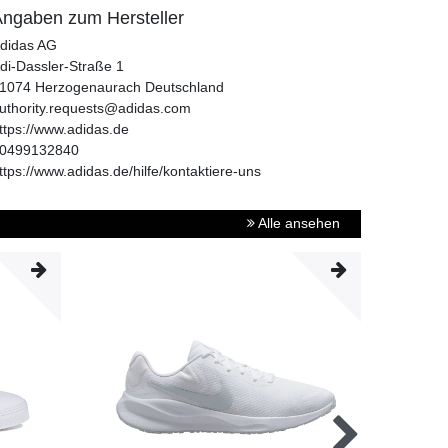
ngaben zum Hersteller
didas AG
di-Dassler-Straße
1
1074
Herzogenaurach
Deutschland
uthority.requests@adidas.com
ttps://www.adidas.de
0499132840
ttps://www.adidas.de/hilfe/kontaktiere-uns
Alle ansehen