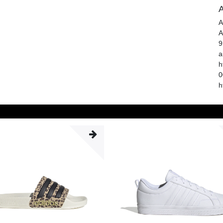
A
A
A
9
a
h
0
h