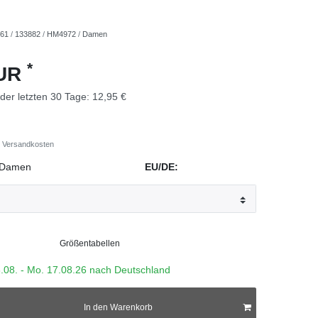
261
/
133882
/
HM4972
/
Damen
*
EUR
 der letzten 30 Tage:
12,95 €
Versandkosten
Damen
EU/DE:
Größentabellen
3.08. - Mo. 17.08.26 nach Deutschland
In den Warenkorb