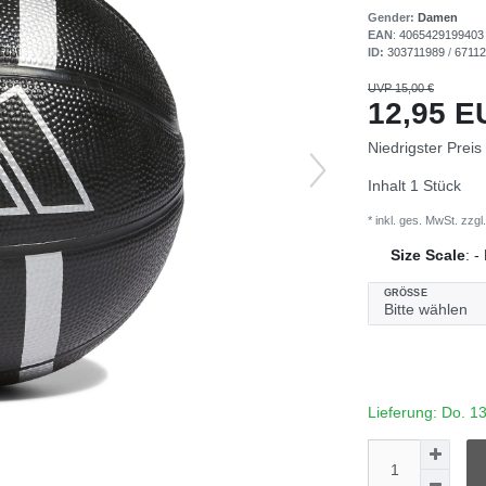
Gender:
Damen
EAN
:
4065429199403
ID:
303711989
/
6711
UVP 15,00 €
12,95 
Niedrigster Preis
Inhalt
1
Stück
* inkl. ges. MwSt. zzgl.
Size Scale
:
-
GRÖSSE
Lieferung: Do. 1