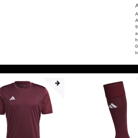
A
A
A
9
a
h
0
h