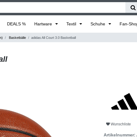
DEALS %
Hartware
Textil
Schuhe
Fan-Sh
n)
Basketbälle
adidas All Court 3.0 Basketball
all
Wunschliste
Artikelnummer: