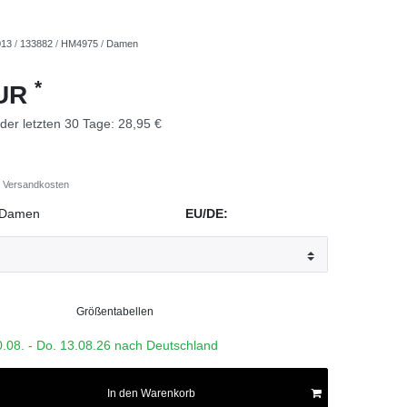
013
/
133882
/
HM4975
/
Damen
*
EUR
 der letzten 30 Tage:
28,95 €
Versandkosten
Damen
EU/DE:
Größentabellen
0.08. - Do. 13.08.26 nach Deutschland
In den Warenkorb