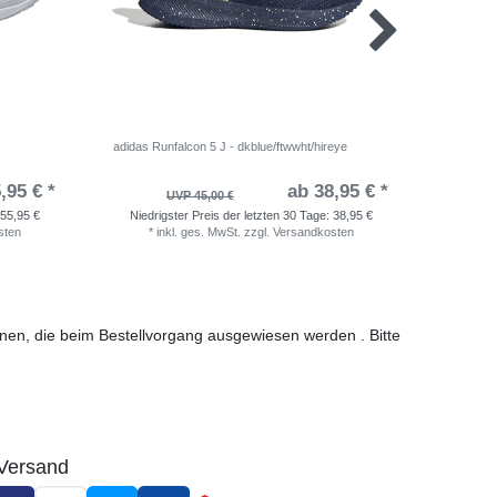
adidas Runfalcon 5 J - dkblue/ftwwht/hireye
adidas Ru
,95 € *
ab 38,95 € *
UVP 45,00 €
55,95 €
Niedrigster Preis der letzten 30 Tage:
38,95 €
Niedri
sten
*
inkl. ges. MwSt.
zzgl.
Versandkosten
*
i
ionen, die beim Bestellvorgang ausgewiesen werden . Bitte
Versand