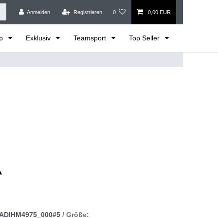
Anmelden
Registrieren
0
0,00 EUR
op
Exklusiv
Teamsport
Top Seller
ADIHM4975_000#5
/ Größe: