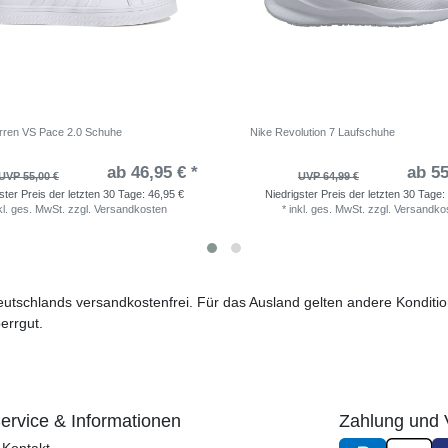
rren VS Pace 2.0 Schuhe
Nike Revolution 7 Laufschuhe
ab 46,95 € *
ab 55
UVP 55,00 €
UVP 64,99 €
ster Preis der letzten 30 Tage:
46,95 €
Niedrigster Preis der letzten 30 Tage:
kl. ges. MwSt.
zzgl.
Versandkosten
*
inkl. ges. MwSt.
zzgl.
Versandko
 Deutschlands versandkostenfrei. Für das Ausland gelten andere Kondit
errgut.
ervice & Informationen
Zahlung und 
Kontakt