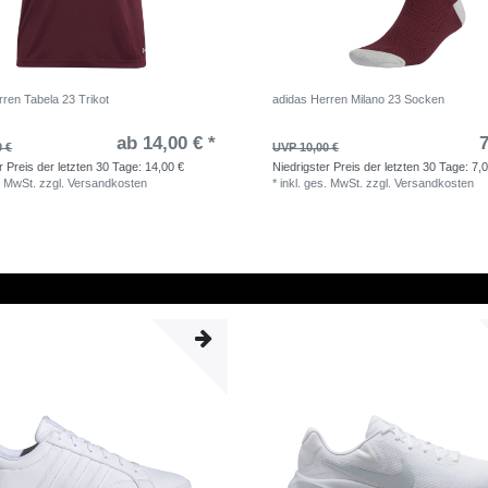
rren Tabela 23 Trikot
adidas Herren Milano 23 Socken
ab 14,00 € *
7
0 €
UVP 10,00 €
r Preis der letzten 30 Tage:
14,00 €
Niedrigster Preis der letzten 30 Tage:
7,
. MwSt.
zzgl.
Versandkosten
*
inkl. ges. MwSt.
zzgl.
Versandkosten