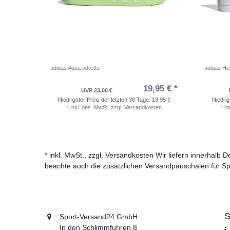
adidas Aqua adilette
adidas He
19,95 € *
UVP 23,00 €
Niedrigster Preis der letzten 30 Tage:
19,95 €
Niedrig
*
inkl. ges. MwSt.
zzgl.
Versandkosten
*
in
* inkl. MwSt., zzgl. Versandkosten Wir liefern innerhalb
beachte auch die zusätzlichen Versandpauschalen für Sp
S
Sport-Versand24 GmbH
In den Schlimmfuhren 8