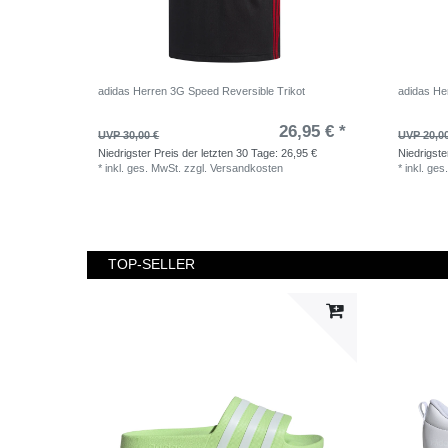
adidas Herren 3G Speed Reversible Trikot
adidas He
26,95 € *
UVP 30,00 €
UVP 20,0
Niedrigster Preis der letzten 30 Tage:
26,95 €
Niedrigste
*
inkl. ges. MwSt.
zzgl.
Versandkosten
*
inkl. ges
TOP-SELLER