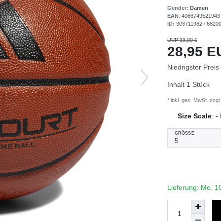
Gender:
Damen
EAN
:
4066749521943
ID:
303711982
/
6620
UVP 33,00 €
28,95 
Niedrigster Preis
Inhalt
1
Stück
* inkl. ges. MwSt. zzgl.
Size Scale
:
-
GRÖSSE
Lieferung: Mo. 1