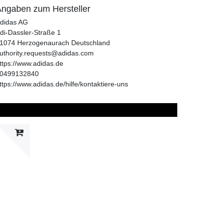
ngaben zum Hersteller
didas AG
di-Dassler-Straße
1
1074
Herzogenaurach
Deutschland
uthority.requests@adidas.com
ttps://www.adidas.de
0499132840
ttps://www.adidas.de/hilfe/kontaktiere-uns