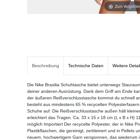
Zum Vergrößer
Beschreibung
Technische Daten
Weitere Detai
Die Nike Brasilia Schuhtasche bietet unterwegs Staurau
deiner anderen Ausrüstung. Dank dem Griff am Ende kann
der äußeren Reißverschlusstasche kommst du schnell an
besteht aus mindestens 65 % recycelten Polyesterfasern
Schuhe auf. Die Reißverschlusstasche außen hält kleinere
erleichtert das Tragen. Ca. 33 x 15 x 18 cm (L x B x H) 
möglich Importiert Der recycelte Polyester, der in Nike 
Plastikflaschen, die gereinigt, zerkleinert und in Pellet
neuem, hochwertigem Garn versponnen, das wiederum in