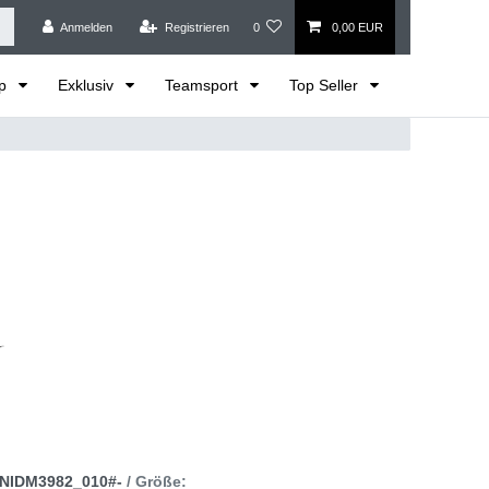
Anmelden
Registrieren
0
0,00 EUR
op
Exklusiv
Teamsport
Top Seller
NIDM3982_010#-
/ Größe: