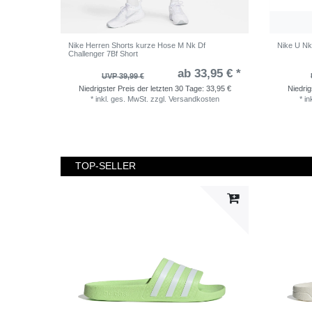
Nike Herren Shorts kurze Hose M Nk Df
Nike U Nk
Challenger 7Bf Short
ab 33,95 € *
UVP 39,99 €
Niedrigster Preis der letzten 30 Tage:
33,95 €
Niedrig
*
inkl. ges. MwSt.
zzgl.
Versandkosten
*
in
TOP-SELLER