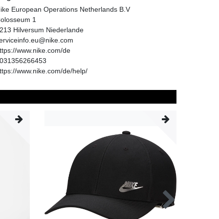
ike European Operations Netherlands B.V
olosseum
1
213
Hilversum
Niederlande
erviceinfo.eu@nike.com
ttps://www.nike.com/de
031356266453
ttps://www.nike.com/de/help/