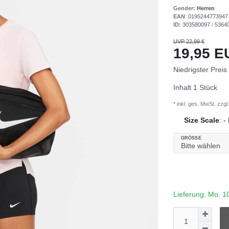
Gender:
Herren
EAN
:
0195244773947
ID:
303580097
/
5364
UVP 22,99 €
19,95 
Niedrigster Preis
Inhalt
1
Stück
* inkl. ges. MwSt. zzgl.
Size Scale
:
-
GRÖSSE
Lieferung: Mo. 1