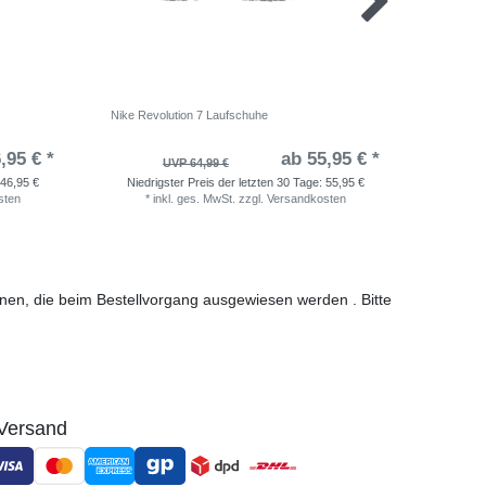
Nike Revolution 7 Laufschuhe
adidas Ru
,95 € *
ab 55,95 € *
UVP 64,99 €
46,95 €
Niedrigster Preis der letzten 30 Tage:
55,95 €
Niedri
sten
*
inkl. ges. MwSt.
zzgl.
Versandkosten
*
i
ionen, die beim Bestellvorgang ausgewiesen werden . Bitte
Versand