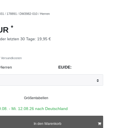
031
/
178891
/
DM3982-010
/
Herren
*
EUR
 der letzten 30 Tage:
19,95 €
Versandkosten
Herren
EU/DE:
Größentabellen
0.08. - Mi. 12.08.26 nach Deutschland
In den Warenkorb