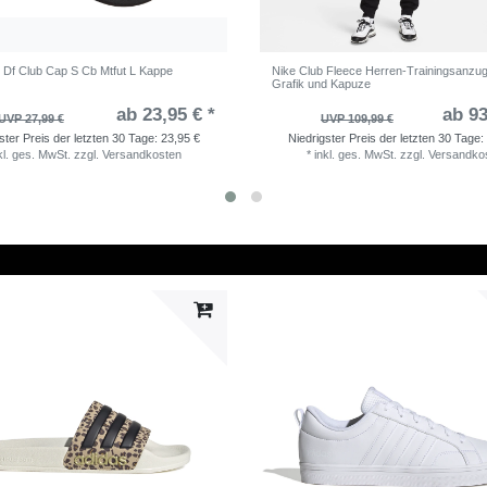
 Df Club Cap S Cb Mtfut L Kappe
Nike Club Fleece Herren-Trainingsanzug
Grafik und Kapuze
ab 23,95 € *
ab 93
UVP 27,99 €
UVP 109,99 €
ster Preis der letzten 30 Tage:
23,95 €
Niedrigster Preis der letzten 30 Tage:
kl. ges. MwSt.
zzgl.
Versandkosten
*
inkl. ges. MwSt.
zzgl.
Versandko