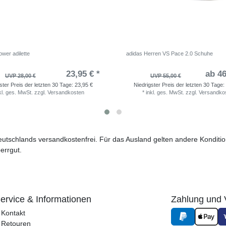
wer adilette
adidas Herren VS Pace 2.0 Schuhe
23,95 € *
ab 46
UVP 28,00 €
UVP 55,00 €
ster Preis der letzten 30 Tage:
23,95 €
Niedrigster Preis der letzten 30 Tage:
kl. ges. MwSt.
zzgl.
Versandkosten
*
inkl. ges. MwSt.
zzgl.
Versandko
 Deutschlands versandkostenfrei. Für das Ausland gelten andere Kondit
errgut.
ervice & Informationen
Zahlung und 
Kontakt
Retouren