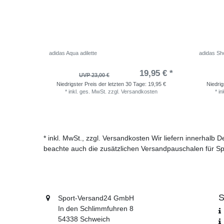
adidas Aqua adilette
adidas Sho
19,95 € *
UVP 23,00 €
Niedrigster Preis der letzten 30 Tage:
19,95 €
Niedrig
*
inkl. ges. MwSt.
zzgl.
Versandkosten
*
in
* inkl. MwSt., zzgl. Versandkosten Wir liefern innerhalb
beachte auch die zusätzlichen Versandpauschalen für Sp
S
Sport-Versand24 GmbH
In den Schlimmfuhren 8
54338 Schweich