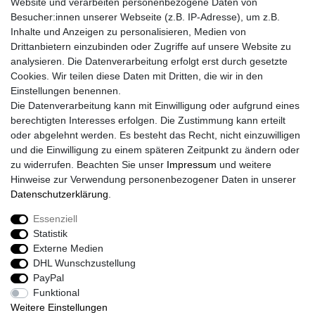
Website und verarbeiten personenbezogene Daten von
Retouren
Besucher:innen unserer Webseite (z.B. IP-Adresse), um z.B.
Widerrufsrecht
Inhalte und Anzeigen zu personalisieren, Medien von
Widerrufs­formular
Drittanbietern einzubinden oder Zugriffe auf unsere Website zu
Impressum
analysieren. Die Datenverarbeitung erfolgt erst durch gesetzte
Daten­schutz­erklärung
Cookies. Wir teilen diese Daten mit Dritten, die wir in den
AGB
Einstellungen benennen.
Größentabelle
Die Datenverarbeitung kann mit Einwilligung oder aufgrund eines
Kataloge
berechtigten Interesses erfolgen. Die Zustimmung kann erteilt
Barrierefreiheitserklärung
oder abgelehnt werden. Es besteht das Recht, nicht einzuwilligen
Sicherheitsinformationen
und die Einwilligung zu einem späteren Zeitpunkt zu ändern oder
zu widerrufen. Beachten Sie unser
Impressum
und weitere
Hinweise zur Verwendung personenbezogener Daten in unserer
Daten­schutz­erklärung
.
Zahlung und Versand
Essenziell
Statistik
Externe Medien
DHL Wunschzustellung
PayPal
Funktional
Weitere Einstellungen