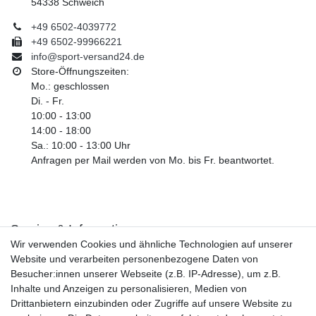
54338 Schweich
+49 6502-4039772
+49 6502-99966221
info@sport-versand24.de
Store-Öffnungszeiten:
Mo.: geschlossen
Di. - Fr.
10:00 - 13:00
14:00 - 18:00
Sa.: 10:00 - 13:00 Uhr
Anfragen per Mail werden von Mo. bis Fr. beantwortet.
Service & Informationen
Wir verwenden Cookies und ähnliche Technologien auf unserer
Kontakt
Website und verarbeiten personenbezogene Daten von
Retouren
Besucher:innen unserer Webseite (z.B. IP-Adresse), um z.B.
Widerrufsrecht
Inhalte und Anzeigen zu personalisieren, Medien von
Widerrufs­formular
Drittanbietern einzubinden oder Zugriffe auf unsere Website zu
Impressum