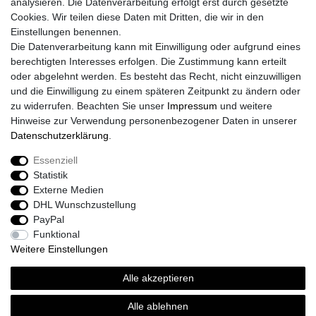
analysieren. Die Datenverarbeitung erfolgt erst durch gesetzte
Daten­schutz­erklärung
Cookies. Wir teilen diese Daten mit Dritten, die wir in den
AGB
Einstellungen benennen.
Größentabelle
Die Datenverarbeitung kann mit Einwilligung oder aufgrund eines
Kataloge
berechtigten Interesses erfolgen. Die Zustimmung kann erteilt
Barrierefreiheitserklärung
oder abgelehnt werden. Es besteht das Recht, nicht einzuwilligen
Sicherheitsinformationen
und die Einwilligung zu einem späteren Zeitpunkt zu ändern oder
zu widerrufen. Beachten Sie unser
Impressum
und weitere
Hinweise zur Verwendung personenbezogener Daten in unserer
Daten­schutz­erklärung
.
Zahlung und Versand
Essenziell
Statistik
Externe Medien
DHL Wunschzustellung
PayPal
Funktional
Weitere Einstellungen
Alle akzeptieren
Sport-Versand24 Community
Sport-Versand24 Team Fan-Shop´s & Partner
Alle ablehnen