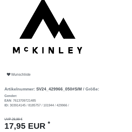
Wunschliste
Artikelnummer:
SV24_429966_050#S/M
/ Größe:
Gender:
EAN
:
7613709721485
ID:
303914145
/
8185757
/
101944
/
429966
/
UVP 29,99 €
*
17,95 EUR