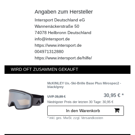
Angaben zum Hersteller
Intersport Deutschland eG
Wannenäckerstraße
50
74078
Heilbronn
Deutschland
info@intersport.de
https://www.intersport.de
004971312880
https://www.intersport.de/hilfe/
WIRD OFT ZUSAMMEN GEKAUFT
McKINLEY Ux.-Ski-Brille Base Plus Mirospec2 -
black/grey
30,95 € *
UVP 39,99 €
Niedrigster Preis der letzten 30 Tage:
30,95 €
In den Warenkorb
*
inkl. ges. MwSt.
zzgl.
Versandkosten