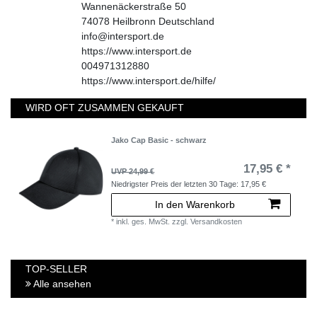
Wannenäckerstraße
50
74078
Heilbronn
Deutschland
info@intersport.de
https://www.intersport.de
004971312880
https://www.intersport.de/hilfe/
WIRD OFT ZUSAMMEN GEKAUFT
Jako Cap Basic - schwarz
17,95 € *
UVP 24,99 €
Niedrigster Preis der letzten 30 Tage:
17,95 €
In den Warenkorb
*
inkl. ges. MwSt.
zzgl.
Versandkosten
TOP-SELLER
Alle ansehen