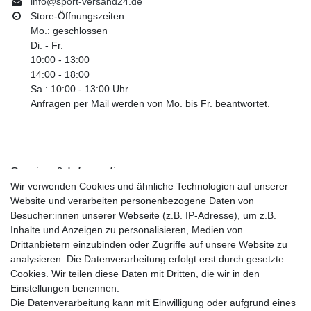
info@sport-versand24.de
Store-Öffnungszeiten:
Mo.: geschlossen
Di. - Fr.
10:00 - 13:00
14:00 - 18:00
Sa.: 10:00 - 13:00 Uhr
Anfragen per Mail werden von Mo. bis Fr. beantwortet.
Service & Informationen
Wir verwenden Cookies und ähnliche Technologien auf unserer
Kontakt
Website und verarbeiten personenbezogene Daten von
Retouren
Besucher:innen unserer Webseite (z.B. IP-Adresse), um z.B.
Widerrufsrecht
Inhalte und Anzeigen zu personalisieren, Medien von
Widerrufs­formular
Drittanbietern einzubinden oder Zugriffe auf unsere Website zu
Impressum
analysieren. Die Datenverarbeitung erfolgt erst durch gesetzte
Daten­schutz­erklärung
Cookies. Wir teilen diese Daten mit Dritten, die wir in den
AGB
Einstellungen benennen.
Größentabelle
Die Datenverarbeitung kann mit Einwilligung oder aufgrund eines
Kataloge