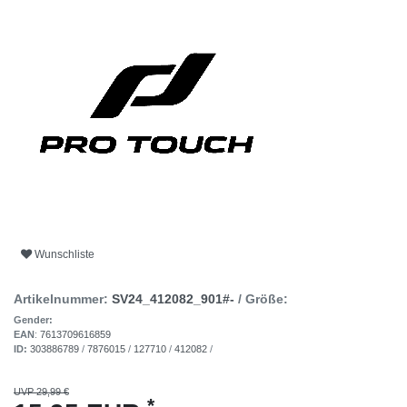
Wunschliste
Artikelnummer:
SV24_412082_901#-
/ Größe:
Gender:
EAN
:
7613709616859
ID:
303886789
/
7876015
/
127710
/
412082
/
UVP 29,99 €
*