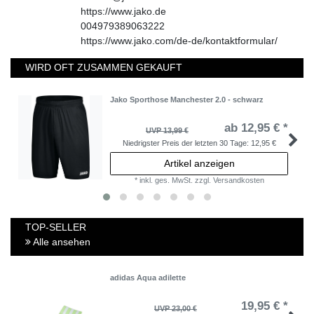
https://www.jako.de
004979389063222
https://www.jako.com/de-de/kontaktformular/
WIRD OFT ZUSAMMEN GEKAUFT
Jako Sporthose Manchester 2.0 - schwarz
ab 12,95 € *
UVP 13,99 €
Niedrigster Preis der letzten 30 Tage:
12,95 €
Artikel anzeigen
*
inkl. ges. MwSt.
zzgl.
Versandkosten
TOP-SELLER
Alle ansehen
adidas Aqua adilette
19,95 € *
UVP 23,00 €