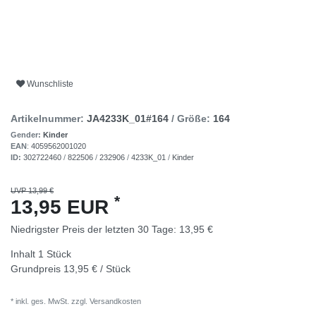
Wunschliste
Artikelnummer:
JA4233K_01#164
/ Größe:
164
Gender:
Kinder
EAN
:
4059562001020
ID:
302722460
/
822506
/
232906
/
4233K_01
/
Kinder
UVP 13,99 €
*
13,95 EUR
Niedrigster Preis der letzten 30 Tage:
13,95 €
Inhalt
1
Stück
Grundpreis
13,95 € / Stück
* inkl. ges. MwSt. zzgl.
Versandkosten