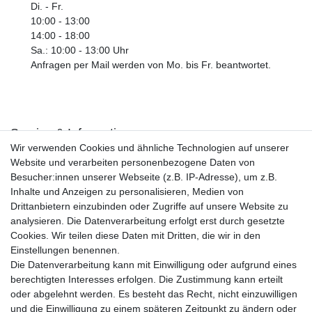
Di. - Fr.
10:00 - 13:00
14:00 - 18:00
Sa.: 10:00 - 13:00 Uhr
Anfragen per Mail werden von Mo. bis Fr. beantwortet.
Service & Informationen
Wir verwenden Cookies und ähnliche Technologien auf unserer
Kontakt
Website und verarbeiten personenbezogene Daten von
Retouren
Besucher:innen unserer Webseite (z.B. IP-Adresse), um z.B.
Widerrufsrecht
Inhalte und Anzeigen zu personalisieren, Medien von
Widerrufs­formular
Drittanbietern einzubinden oder Zugriffe auf unsere Website zu
Impressum
analysieren. Die Datenverarbeitung erfolgt erst durch gesetzte
Daten­schutz­erklärung
Cookies. Wir teilen diese Daten mit Dritten, die wir in den
AGB
Einstellungen benennen.
Größentabelle
Die Datenverarbeitung kann mit Einwilligung oder aufgrund eines
Kataloge
berechtigten Interesses erfolgen. Die Zustimmung kann erteilt
Barrierefreiheitserklärung
oder abgelehnt werden. Es besteht das Recht, nicht einzuwilligen
Sicherheitsinformationen
und die Einwilligung zu einem späteren Zeitpunkt zu ändern oder