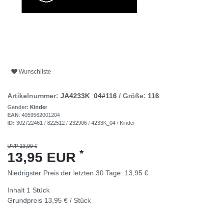
Wunschliste
Artikelnummer:
JA4233K_04#116
/ Größe:
116
Gender:
Kinder
EAN
:
4059562001204
ID:
302722461
/
822512
/
232906
/
4233K_04
/
Kinder
UVP 13,99 €
*
13,95 EUR
Niedrigster Preis der letzten 30 Tage:
13,95 €
Inhalt
1
Stück
Grundpreis
13,95 € / Stück